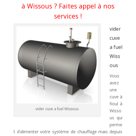
à Wissous ? Faites appel à nos
services !
vider
cuve
a fuel
Wiss
ous
Vous
avez
une
cuve à
fioul à
vider cuve a fuel Wissous
Wisso
us qui
perme
t d’alimenter votre système de chauffage mais depuis