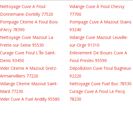
Nettoyage Cuve A Fioul
Vidange Cuve À Fioul Chessy
Donnemarie-Dontilly 77520
77700
Pompage Citerne A Fioul Bois-
Pompage Cuve A Mazout Stains
d'Arcy 78390
93240
Nettoyage Cuve Mazout La
Vidange Cuve Mazout Leuville-
Frette-sur-Seine 95530
sur-Orge 91310
Curage Cuve Fioul L'Île-Saint-
Enlevement De Boues Cuve A
Denis 93450
Fioul Presles 95590
Vider Citerne A Mazout Gretz-
Dépollution Cuve Fioul Bagneux
Armainvilliers 77220
92220
Vidange Citerne Mazout Saint-
Nettoyage Cuve Fuel Buc 78530
Mard 77230
Curage Cuve A Fioul Le Pecq
Vider Cuve A Fuel Andilly 95580
78230