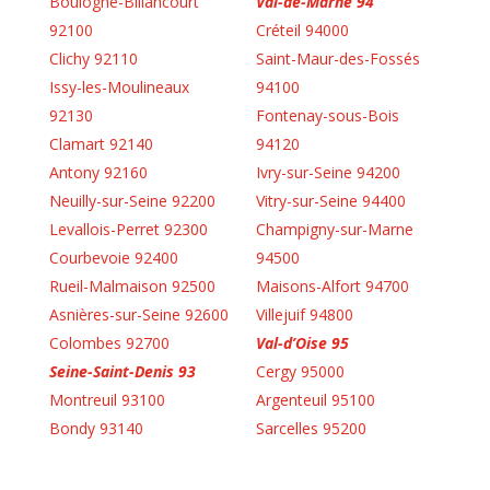
Boulogne-Billancourt
Val-de-Marne 94
92100
Créteil 94000
Clichy 92110
Saint-Maur-des-Fossés
Issy-les-Moulineaux
94100
92130
Fontenay-sous-Bois
Clamart 92140
94120
Antony 92160
Ivry-sur-Seine 94200
Neuilly-sur-Seine 92200
Vitry-sur-Seine 94400
Levallois-Perret 92300
Champigny-sur-Marne
Courbevoie 92400
94500
Rueil-Malmaison 92500
Maisons-Alfort 94700
Asnières-sur-Seine 92600
Villejuif 94800
Colombes 92700
Val-d’Oise 95
Seine-Saint-Denis 93
Cergy 95000
Montreuil 93100
Argenteuil 95100
Bondy 93140
Sarcelles 95200