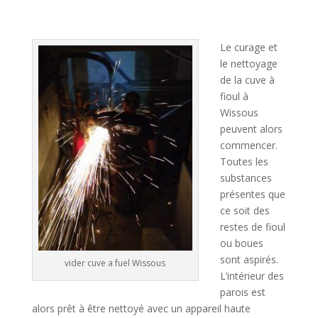
A
l
t
Le curage et
e
le nettoyage
r
de la cuve à
n
fioul à
a
Wissous
t
peuvent alors
i
commencer.
v
Toutes les
e
substances
:
présentes que
ce soit des
restes de fioul
ou boues
sont aspirés.
vider cuve a fuel Wissous
L’intérieur des
parois est
alors prêt à être nettoyé avec un appareil haute