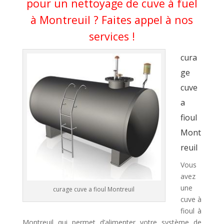
pour un nettoyage de cuve à fuel
à Montreuil ? Faites appel à nos
services !
cura
ge
cuve
a
fioul
Mont
reuil
Vous
avez
une
curage cuve a fioul Montreuil
cuve à
fioul à
Montreuil qui permet d’alimenter votre système de