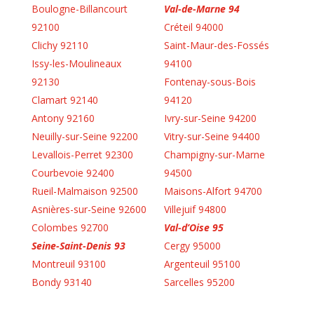
Boulogne-Billancourt
Val-de-Marne 94
92100
Créteil 94000
Clichy 92110
Saint-Maur-des-Fossés
Issy-les-Moulineaux
94100
92130
Fontenay-sous-Bois
Clamart 92140
94120
Antony 92160
Ivry-sur-Seine 94200
Neuilly-sur-Seine 92200
Vitry-sur-Seine 94400
Levallois-Perret 92300
Champigny-sur-Marne
Courbevoie 92400
94500
Rueil-Malmaison 92500
Maisons-Alfort 94700
Asnières-sur-Seine 92600
Villejuif 94800
Colombes 92700
Val-d’Oise 95
Seine-Saint-Denis 93
Cergy 95000
Montreuil 93100
Argenteuil 95100
Bondy 93140
Sarcelles 95200