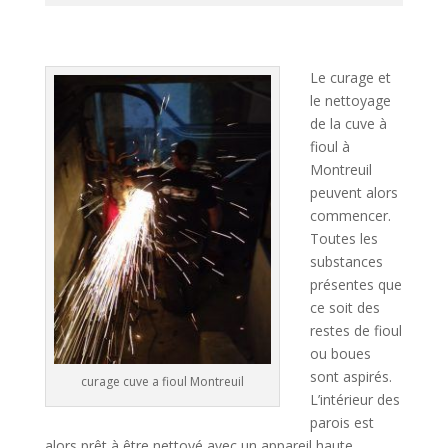
A
l
t
Le curage et
e
le nettoyage
r
de la cuve à
n
fioul à
a
Montreuil
t
peuvent alors
i
commencer.
v
Toutes les
e
substances
:
présentes que
ce soit des
restes de fioul
ou boues
sont aspirés.
curage cuve a fioul Montreuil
L’intérieur des
parois est
alors prêt à être nettoyé avec un appareil haute