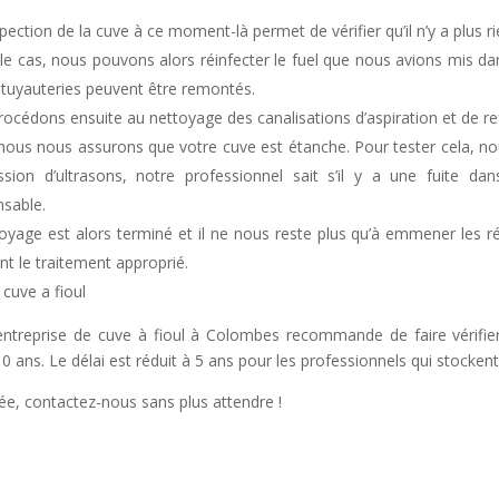
pection de la cuve à ce moment-là permet de vérifier qu’il n’y a plus ri
t
t le cas, nous pouvons alors réinfecter le fuel que nous avions mis da
i
 tuyauteries peuvent être remontés.
océdons ensuite au nettoyage des canalisations d’aspiration et de r
nous nous assurons que votre cuve est étanche. Pour tester cela, n
:
ssion d’ultrasons, notre professionnel sait s’il y a une fuite da
nsable.
oyage est alors terminé et il ne nous reste plus qu’à emmener les r
nt le traitement approprié.
cuve a fioul
ntreprise de cuve à fioul à Colombes recommande de faire vérifier 
 ans. Le délai est réduit à 5 ans pour les professionnels qui stocken
oyée, contactez-nous sans plus attendre !