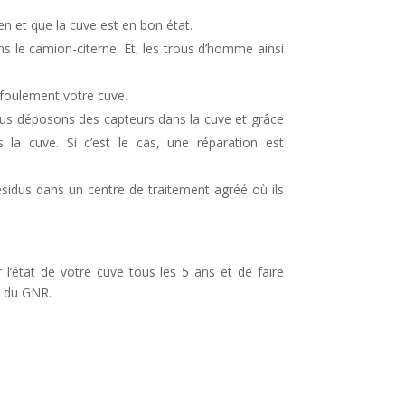
n
en et que la cuve est en bon état.
a
ns le camion-citerne. Et, les trous d’homme ainsi
v
efoulement votre cuve.
e
ous déposons des capteurs dans la cuve et grâce
ns la cuve. Si c’est le cas, une réparation est
ésidus dans un centre de traitement agréé où ils
l’état de votre cuve tous les 5 ans et de faire
t du GNR.