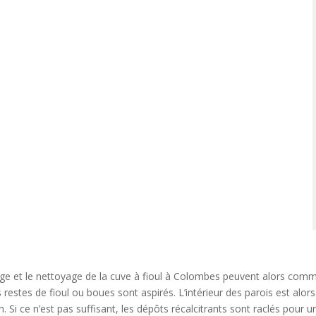
l
t
ge et le nettoyage de la cuve à fioul à Colombes peuvent alors com
s restes de fioul ou boues sont aspirés. L’intérieur des parois est alor
r
n. Si ce n’est pas suffisant, les dépôts récalcitrants sont raclés pour 