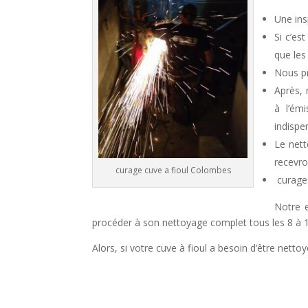
Une ins
Si c’es
que les
Nous pr
Après, 
à l’émi
indispe
Le nett
recevro
curage cuve a fioul Colombes
curage 
Notre e
procéder à son nettoyage complet tous les 8 à 10
Alors, si votre cuve à fioul a besoin d’être nett