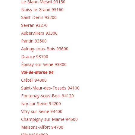
Le Blanc-Mesnil 93150
Noisy-le-Grand 93160
Saint-Denis 93200
Sevran 93270
Aubervilliers 93300
Pantin 93500
Aulnay-sous-Bois 93600
Drancy 93700
Épinay-sur-Seine 93800
Val-de-Marne 94
Créteil 94000
Saint-Maur-des-Fossés 94100
Fontenay-sous-Bois 94120
Ivry-sur-Seine 94200
Vitry-sur-Seine 94400
Champigny-sur-Marne 94500
Maisons-Alfort 94700
Villejuif 94800