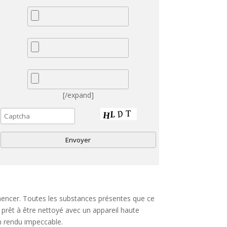
[/expand]
A
mencer. Toutes les substances présentes que ce
e
s prêt à être nettoyé avec un appareil haute
un rendu impeccable.