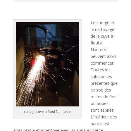
A
l
t
Le curage et
e
le nettoyage
r
de la cuve à
n
fioul à
a
Nanterre
t
peuvent alors
i
commencer.
v
Toutes les
e
substances
:
présentes que
ce soit des
restes de fioul
ou boues
sont aspirés.
curage cuve a fioul Nanterre
L’intérieur des
parois est
alors prêt à être nettoyé avec un appareil haute