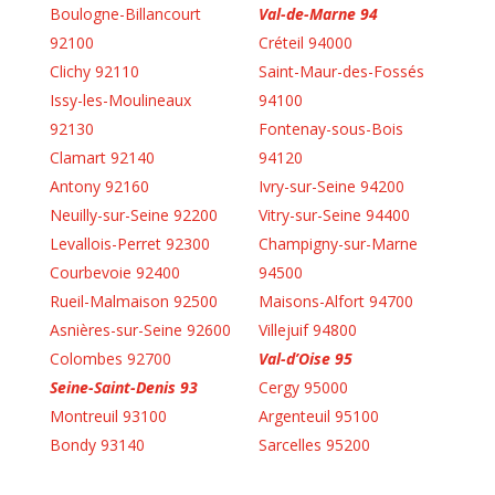
Boulogne-Billancourt
Val-de-Marne 94
92100
Créteil 94000
Clichy 92110
Saint-Maur-des-Fossés
Issy-les-Moulineaux
94100
92130
Fontenay-sous-Bois
Clamart 92140
94120
Antony 92160
Ivry-sur-Seine 94200
Neuilly-sur-Seine 92200
Vitry-sur-Seine 94400
Levallois-Perret 92300
Champigny-sur-Marne
Courbevoie 92400
94500
Rueil-Malmaison 92500
Maisons-Alfort 94700
Asnières-sur-Seine 92600
Villejuif 94800
Colombes 92700
Val-d’Oise 95
Seine-Saint-Denis 93
Cergy 95000
Montreuil 93100
Argenteuil 95100
Bondy 93140
Sarcelles 95200