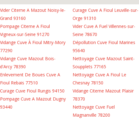
Vider Citerne A Mazout Noisy-le-
Curage Cuve A Fioul Leuville-sur-
Grand 93160
Orge 91310
Pompage Citerne A Fioul
Vider Cuve A Fuel Villennes-sur-
Vigneux-sur-Seine 91270
Seine 78670
Vidange Cuve À Fioul Mitry-Mory
Dépollution Cuve Fioul Marines
77290
95640
Vidange Cuve Mazout Bois-
Nettoyage Cuve Mazout Saint-
d'Arcy 78390
Soupplets 77165
Enlevement De Boues Cuve A
Nettoyage Cuve A Fioul Le
Fioul Rebais 77510
Chesnay 78150
Curage Cuve Fioul Rungis 94150
Vidange Citerne Mazout Plaisir
Pompage Cuve A Mazout Dugny
78370
93440
Nettoyage Cuve Fuel
Magnanville 78200