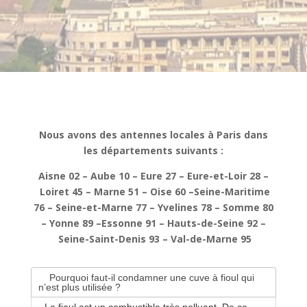
l
t
e
r
n
a
t
i
v
Nous avons des antennes locales à Paris dans
e
les départements suivants :
:
Aisne 02 – A
ube 10 –
Eure 27 –
Eure-et-Loir 28 –
Loiret 45 –
Marne 51 –
Oise 60 –
Seine-Maritime
76 –
Seine-et-Marne 77 –
Yvelines 78 –
Somme 80
–
Yonne 89 –
Essonne 91 –
Hauts-de-Seine 92 –
Seine-Saint-Denis 93 –
Val-de-Marne 95
Pourquoi faut-il condamner une cuve à fioul qui
n’est plus utilisée ?
Le fioul est un combustible très polluant. De ce