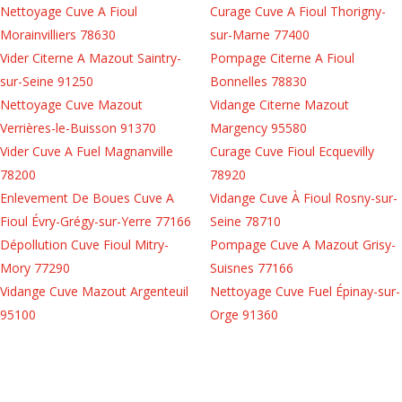
Nettoyage Cuve A Fioul
Curage Cuve A Fioul Thorigny-
Morainvilliers 78630
sur-Marne 77400
Vider Citerne A Mazout Saintry-
Pompage Citerne A Fioul
sur-Seine 91250
Bonnelles 78830
Nettoyage Cuve Mazout
Vidange Citerne Mazout
Verrières-le-Buisson 91370
Margency 95580
Vider Cuve A Fuel Magnanville
Curage Cuve Fioul Ecquevilly
78200
78920
Enlevement De Boues Cuve A
Vidange Cuve À Fioul Rosny-sur-
Fioul Évry-Grégy-sur-Yerre 77166
Seine 78710
Dépollution Cuve Fioul Mitry-
Pompage Cuve A Mazout Grisy-
Mory 77290
Suisnes 77166
Vidange Cuve Mazout Argenteuil
Nettoyage Cuve Fuel Épinay-sur-
95100
Orge 91360