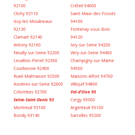
92100
Créteil 94000
Clichy 92110
Saint-Maur-des-Fossés
Issy-les-Moulineaux
94100
92130
Fontenay-sous-Bois
Clamart 92140
94120
Antony 92160
Ivry-sur-Seine 94200
Neuilly-sur-Seine 92200
Vitry-sur-Seine 94400
Levallois-Perret 92300
Champigny-sur-Marne
Courbevoie 92400
94500
Rueil-Malmaison 92500
Maisons-Alfort 94700
Asnières-sur-Seine 92600
Villejuif 94800
Colombes 92700
Val-d’Oise 95
Seine-Saint-Denis 93
Cergy 95000
Montreuil 93100
Argenteuil 95100
Bondy 93140
Sarcelles 95200