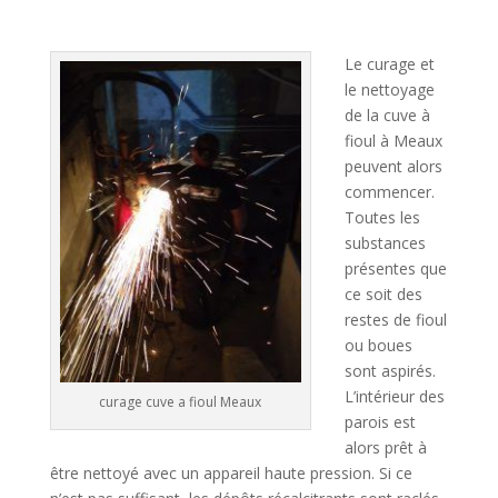
l
t
Le curage et
e
le nettoyage
r
de la cuve à
n
fioul à Meaux
a
peuvent alors
t
commencer.
i
Toutes les
v
substances
e
présentes que
:
ce soit des
restes de fioul
ou boues
sont aspirés.
L’intérieur des
curage cuve a fioul Meaux
parois est
alors prêt à
être nettoyé avec un appareil haute pression. Si ce