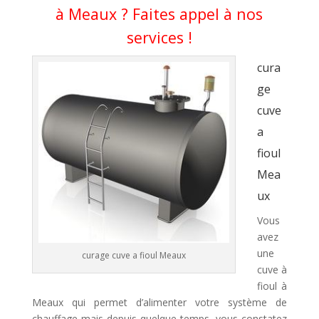
à Meaux ? Faites appel à nos
services !
cura
ge
cuve
a
fioul
Mea
ux
Vous
avez
une
curage cuve a fioul Meaux
cuve à
fioul à
Meaux qui permet d’alimenter votre système de
chauffage mais depuis quelque temps, vous constatez