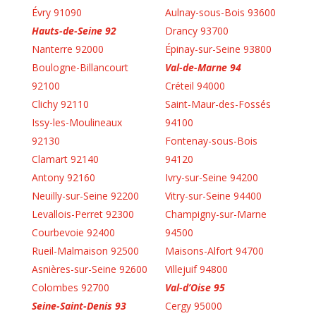
Évry 91090
Aulnay-sous-Bois 93600
Hauts-de-Seine 92
Drancy 93700
Nanterre 92000
Épinay-sur-Seine 93800
Boulogne-Billancourt
Val-de-Marne 94
92100
Créteil 94000
Clichy 92110
Saint-Maur-des-Fossés
Issy-les-Moulineaux
94100
92130
Fontenay-sous-Bois
Clamart 92140
94120
Antony 92160
Ivry-sur-Seine 94200
Neuilly-sur-Seine 92200
Vitry-sur-Seine 94400
Levallois-Perret 92300
Champigny-sur-Marne
Courbevoie 92400
94500
Rueil-Malmaison 92500
Maisons-Alfort 94700
Asnières-sur-Seine 92600
Villejuif 94800
Colombes 92700
Val-d’Oise 95
Seine-Saint-Denis 93
Cergy 95000