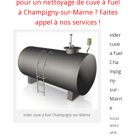
pour un nettoyage de cuve à fuel
à Champigny-sur-Marne ? Faites
appel à nos services !
vider
cuve
a fuel
Cha
mpig
ny-
sur-
Marn
e
vider cuve a fuel Champigny-sur-Marne
Vous
avez
une