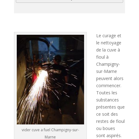
A
l
t
Le curage et
e
le nettoyage
r
de la cuve à
n
fioul à
a
Champigny-
t
sur-Marne
i
peuvent alors
v
commencer.
e
Toutes les
:
substances
présentes que
ce soit des
restes de fioul
ou boues
vider cuve a fuel Champigny-sur-
sont aspirés.
Marne