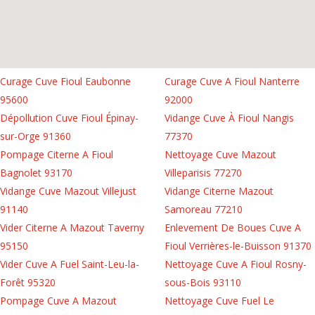
Curage Cuve Fioul Eaubonne
Curage Cuve A Fioul Nanterre
95600
92000
Dépollution Cuve Fioul Épinay-
Vidange Cuve À Fioul Nangis
sur-Orge 91360
77370
Pompage Citerne A Fioul
Nettoyage Cuve Mazout
Bagnolet 93170
Villeparisis 77270
Vidange Cuve Mazout Villejust
Vidange Citerne Mazout
91140
Samoreau 77210
Vider Citerne A Mazout Taverny
Enlevement De Boues Cuve A
95150
Fioul Verrières-le-Buisson 91370
Vider Cuve A Fuel Saint-Leu-la-
Nettoyage Cuve A Fioul Rosny-
Forêt 95320
sous-Bois 93110
Pompage Cuve A Mazout
Nettoyage Cuve Fuel Le