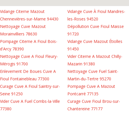
Vidange Citerne Mazout
Vidange Cuve À Fioul Mandres-
Chennevières-sur-Marne 94430
les-Roses 94520
Nettoyage Cuve Mazout
Dépollution Cuve Fioul Maisse
Morainvilliers 78630
91720
Pompage Citerne A Fioul Bois-
Vidange Cuve Mazout Étiolles
d'Arcy 78390
91450
Nettoyage Cuve A Fioul Fleury-
Vider Citerne A Mazout Chilly-
Mérogis 91700
Mazarin 91380
Enlevement De Boues Cuve A
Nettoyage Cuve Fuel Saint-
Fioul Fontainebleau 77300
Martin-du-Tertre 95270
Curage Cuve A Fioul Saintry-sur-
Pompage Cuve A Mazout
Seine 91250
Pontcarré 77135
Vider Cuve A Fuel Combs-la-Ville
Curage Cuve Fioul Brou-sur-
77380
Chantereine 77177