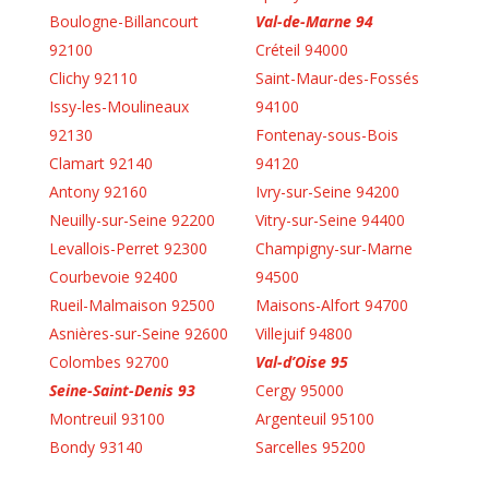
Boulogne-Billancourt
Val-de-Marne 94
92100
Créteil 94000
Clichy 92110
Saint-Maur-des-Fossés
Issy-les-Moulineaux
94100
92130
Fontenay-sous-Bois
Clamart 92140
94120
Antony 92160
Ivry-sur-Seine 94200
Neuilly-sur-Seine 92200
Vitry-sur-Seine 94400
Levallois-Perret 92300
Champigny-sur-Marne
Courbevoie 92400
94500
Rueil-Malmaison 92500
Maisons-Alfort 94700
Asnières-sur-Seine 92600
Villejuif 94800
Colombes 92700
Val-d’Oise 95
Seine-Saint-Denis 93
Cergy 95000
Montreuil 93100
Argenteuil 95100
Bondy 93140
Sarcelles 95200