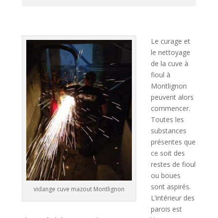
A
l
t
Le curage et
e
le nettoyage
r
de la cuve à
n
fioul à
a
Montlignon
t
peuvent alors
i
commencer.
v
Toutes les
e
substances
:
présentes que
ce soit des
restes de fioul
ou boues
sont aspirés.
vidange cuve mazout Montlignon
L’intérieur des
parois est