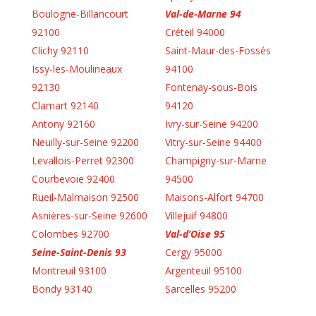
Boulogne-Billancourt
Val-de-Marne 94
92100
Créteil 94000
Clichy 92110
Saint-Maur-des-Fossés
Issy-les-Moulineaux
94100
92130
Fontenay-sous-Bois
Clamart 92140
94120
Antony 92160
Ivry-sur-Seine 94200
Neuilly-sur-Seine 92200
Vitry-sur-Seine 94400
Levallois-Perret 92300
Champigny-sur-Marne
Courbevoie 92400
94500
Rueil-Malmaison 92500
Maisons-Alfort 94700
Asnières-sur-Seine 92600
Villejuif 94800
Colombes 92700
Val-d’Oise 95
Seine-Saint-Denis 93
Cergy 95000
Montreuil 93100
Argenteuil 95100
Bondy 93140
Sarcelles 95200