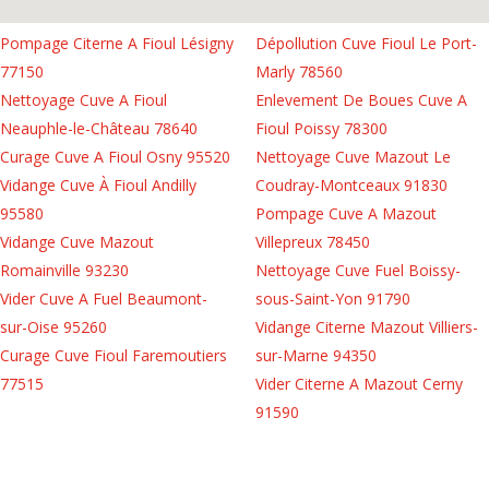
Pompage Citerne A Fioul Lésigny
Dépollution Cuve Fioul Le Port-
77150
Marly 78560
Nettoyage Cuve A Fioul
Enlevement De Boues Cuve A
Neauphle-le-Château 78640
Fioul Poissy 78300
Curage Cuve A Fioul Osny 95520
Nettoyage Cuve Mazout Le
Vidange Cuve À Fioul Andilly
Coudray-Montceaux 91830
95580
Pompage Cuve A Mazout
Vidange Cuve Mazout
Villepreux 78450
Romainville 93230
Nettoyage Cuve Fuel Boissy-
Vider Cuve A Fuel Beaumont-
sous-Saint-Yon 91790
sur-Oise 95260
Vidange Citerne Mazout Villiers-
Curage Cuve Fioul Faremoutiers
sur-Marne 94350
77515
Vider Citerne A Mazout Cerny
91590