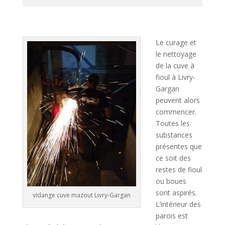
A
l
t
Le curage et
e
le nettoyage
r
de la cuve à
n
fioul à Livry-
a
Gargan
t
peuvent alors
i
commencer.
v
Toutes les
e
substances
:
présentes que
ce soit des
restes de fioul
ou boues
sont aspirés.
vidange cuve mazout Livry-Gargan
L’intérieur des
parois est