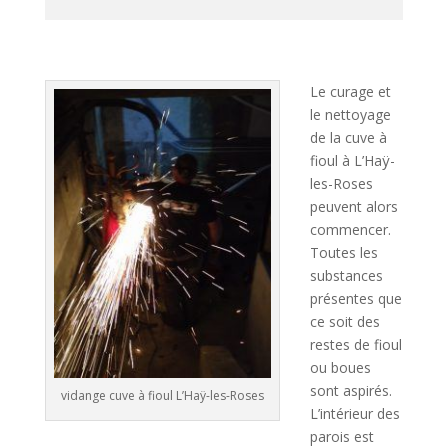
A
l
t
Le curage et
e
le nettoyage
r
de la cuve à
n
fioul à L’Haÿ-
a
les-Roses
t
peuvent alors
i
commencer.
v
Toutes les
e
substances
:
présentes que
ce soit des
restes de fioul
ou boues
sont aspirés.
vidange cuve à fioul L’Haÿ-les-Roses
L’intérieur des
parois est