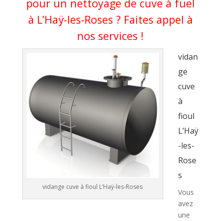
pour un nettoyage de cuve à fuel
à L’Haÿ-les-Roses ? Faites appel à
nos services !
vidan
ge
cuve
à
fioul
L’Haÿ
-les-
Rose
s
vidange cuve à fioul L’Haÿ-les-Roses
Vous
avez
une