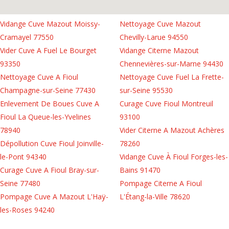
Vidange Cuve Mazout Moissy-
Nettoyage Cuve Mazout
Cramayel 77550
Chevilly-Larue 94550
Vider Cuve A Fuel Le Bourget
Vidange Citerne Mazout
93350
Chennevières-sur-Marne 94430
Nettoyage Cuve A Fioul
Nettoyage Cuve Fuel La Frette-
Champagne-sur-Seine 77430
sur-Seine 95530
Enlevement De Boues Cuve A
Curage Cuve Fioul Montreuil
Fioul La Queue-les-Yvelines
93100
78940
Vider Citerne A Mazout Achères
Dépollution Cuve Fioul Joinville-
78260
le-Pont 94340
Vidange Cuve À Fioul Forges-les-
Curage Cuve A Fioul Bray-sur-
Bains 91470
Seine 77480
Pompage Citerne A Fioul
Pompage Cuve A Mazout L'Haÿ-
L'Étang-la-Ville 78620
les-Roses 94240