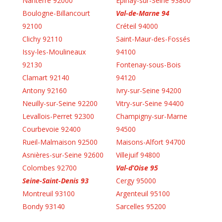
Nanterre 92000
Épinay-sur-Seine 93800
Boulogne-Billancourt
Val-de-Marne 94
92100
Créteil 94000
Clichy 92110
Saint-Maur-des-Fossés
Issy-les-Moulineaux
94100
92130
Fontenay-sous-Bois
Clamart 92140
94120
Antony 92160
Ivry-sur-Seine 94200
Neuilly-sur-Seine 92200
Vitry-sur-Seine 94400
Levallois-Perret 92300
Champigny-sur-Marne
Courbevoie 92400
94500
Rueil-Malmaison 92500
Maisons-Alfort 94700
Asnières-sur-Seine 92600
Villejuif 94800
Colombes 92700
Val-d’Oise 95
Seine-Saint-Denis 93
Cergy 95000
Montreuil 93100
Argenteuil 95100
Bondy 93140
Sarcelles 95200