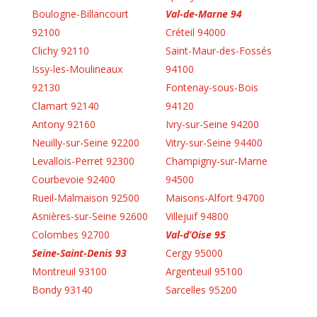
Boulogne-Billancourt
Val-de-Marne 94
92100
Créteil 94000
Clichy 92110
Saint-Maur-des-Fossés
Issy-les-Moulineaux
94100
92130
Fontenay-sous-Bois
Clamart 92140
94120
Antony 92160
Ivry-sur-Seine 94200
Neuilly-sur-Seine 92200
Vitry-sur-Seine 94400
Levallois-Perret 92300
Champigny-sur-Marne
Courbevoie 92400
94500
Rueil-Malmaison 92500
Maisons-Alfort 94700
Asnières-sur-Seine 92600
Villejuif 94800
Colombes 92700
Val-d’Oise 95
Seine-Saint-Denis 93
Cergy 95000
Montreuil 93100
Argenteuil 95100
Bondy 93140
Sarcelles 95200