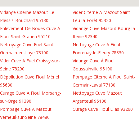
Vidange Citerne Mazout Le
Vider Citerne A Mazout Saint-
Plessis-Bouchard 95130
Leu-la-Forêt 95320
Enlevement De Boues Cuve A
Vidange Cuve Mazout Bourg-la-
Fioul Saint-Gratien 95210
Reine 92340
Nettoyage Cuve Fuel Saint-
Nettoyage Cuve A Fioul
Germain-en-Laye 78100
Fontenay-le-Fleury 78330
Vider Cuve A Fuel Croissy-sur-
Vidange Cuve À Fioul
Seine 78290
Goussainville 95190
Dépollution Cuve Fioul Mériel
Pompage Citerne A Fioul Saint-
95630
Germain-Laval 77130
Curage Cuve A Fioul Morsang-
Nettoyage Cuve Mazout
sur-Orge 91390
Argenteuil 95100
Pompage Cuve A Mazout
Curage Cuve Fioul Lilas 93260
Verneuil-sur-Seine 78480