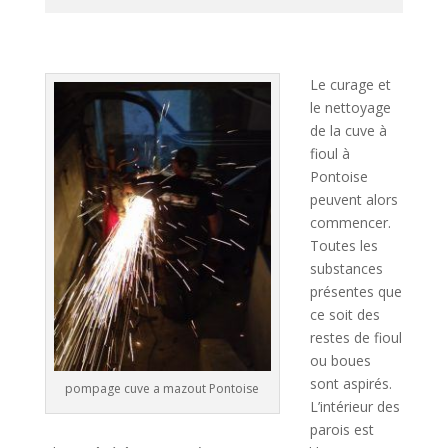
A
l
t
Le curage et
e
le nettoyage
r
de la cuve à
n
fioul à
a
Pontoise
t
peuvent alors
i
commencer.
v
Toutes les
e
substances
:
présentes que
ce soit des
restes de fioul
ou boues
sont aspirés.
pompage cuve a mazout Pontoise
L’intérieur des
parois est