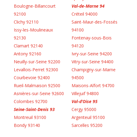
Boulogne-Billancourt
Val-de-Marne 94
92100
Créteil 94000
Clichy 92110
Saint-Maur-des-Fossés
Issy-les-Moulineaux
94100
92130
Fontenay-sous-Bois
Clamart 92140
94120
Antony 92160
Ivry-sur-Seine 94200
Neuilly-sur-Seine 92200
Vitry-sur-Seine 94400
Levallois-Perret 92300
Champigny-sur-Marne
Courbevoie 92400
94500
Rueil-Malmaison 92500
Maisons-Alfort 94700
Asnières-sur-Seine 92600
Villejuif 94800
Colombes 92700
Val-d’Oise 95
Seine-Saint-Denis 93
Cergy 95000
Montreuil 93100
Argenteuil 95100
Bondy 93140
Sarcelles 95200