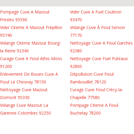
Pompage Cuve A Mazout
Vider Cuve A Fuel Coubron
Presles 95590
93470
Vider Citerne A Mazout Frépillon
Vidange Cuve À Fioul Servon
95740
77170
Vidange Citerne Mazout Bourg-
Nettoyage Cuve A Fioul Garches
la-Reine 92340
92380
Curage Cuve A Fioul Athis-Mons
Nettoyage Cuve Fuel Puteaux
91200
92800
Enlevement De Boues Cuve A
Dépollution Cuve Fioul
Fioul Le Chesnay 78150
Rambouillet 78120
Nettoyage Cuve Mazout
Curage Cuve Fioul Crécy-la-
Domont 95330
Chapelle 77580
Vidange Cuve Mazout La
Pompage Citerne A Fioul
Garenne-Colombes 92250
Buchelay 78200