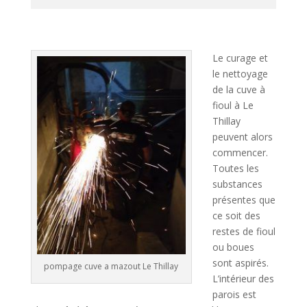
A
l
t
Le curage et
e
le nettoyage
r
de la cuve à
n
fioul à Le
a
Thillay
t
peuvent alors
i
commencer.
v
Toutes les
e
substances
:
présentes que
ce soit des
restes de fioul
ou boues
sont aspirés.
pompage cuve a mazout Le Thillay
L’intérieur des
parois est