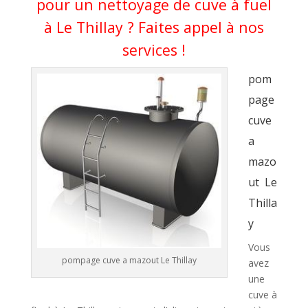
pour un nettoyage de cuve à fuel
à Le Thillay ? Faites appel à nos
services !
pom
page
cuve
a
mazo
ut Le
Thilla
y
Vous
pompage cuve a mazout Le Thillay
avez
une
cuve à