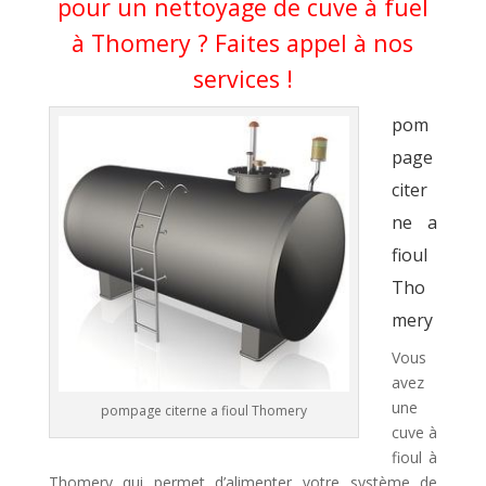
pour un nettoyage de cuve à fuel
à Thomery ? Faites appel à nos
services !
pom
page
citer
ne a
fioul
Tho
mery
Vous
avez
une
pompage citerne a fioul Thomery
cuve à
fioul à
Thomery qui permet d’alimenter votre système de