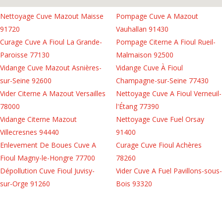
Nettoyage Cuve Mazout Maisse
Pompage Cuve A Mazout
91720
Vauhallan 91430
Curage Cuve A Fioul La Grande-
Pompage Citerne A Fioul Rueil-
Paroisse 77130
Malmaison 92500
Vidange Cuve Mazout Asnières-
Vidange Cuve À Fioul
sur-Seine 92600
Champagne-sur-Seine 77430
Vider Citerne A Mazout Versailles
Nettoyage Cuve A Fioul Verneuil-
78000
l'Étang 77390
Vidange Citerne Mazout
Nettoyage Cuve Fuel Orsay
Villecresnes 94440
91400
Enlevement De Boues Cuve A
Curage Cuve Fioul Achères
Fioul Magny-le-Hongre 77700
78260
Dépollution Cuve Fioul Juvisy-
Vider Cuve A Fuel Pavillons-sous-
sur-Orge 91260
Bois 93320