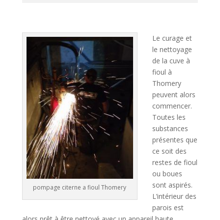
A
l
t
Le curage et
e
le nettoyage
r
de la cuve à
n
fioul à
a
Thomery
t
peuvent alors
i
commencer.
v
Toutes les
e
substances
:
présentes que
ce soit des
restes de fioul
ou boues
sont aspirés.
pompage citerne a fioul Thomery
L’intérieur des
parois est
alors prêt à être nettoyé avec un appareil haute