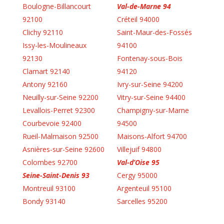
Boulogne-Billancourt
Val-de-Marne 94
92100
Créteil 94000
Clichy 92110
Saint-Maur-des-Fossés
Issy-les-Moulineaux
94100
92130
Fontenay-sous-Bois
Clamart 92140
94120
Antony 92160
Ivry-sur-Seine 94200
Neuilly-sur-Seine 92200
Vitry-sur-Seine 94400
Levallois-Perret 92300
Champigny-sur-Marne
Courbevoie 92400
94500
Rueil-Malmaison 92500
Maisons-Alfort 94700
Asnières-sur-Seine 92600
Villejuif 94800
Colombes 92700
Val-d’Oise 95
Seine-Saint-Denis 93
Cergy 95000
Montreuil 93100
Argenteuil 95100
Bondy 93140
Sarcelles 95200