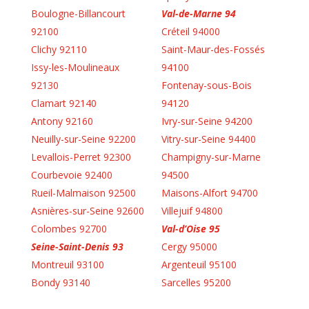
Boulogne-Billancourt
Val-de-Marne 94
92100
Créteil 94000
Clichy 92110
Saint-Maur-des-Fossés
Issy-les-Moulineaux
94100
92130
Fontenay-sous-Bois
Clamart 92140
94120
Antony 92160
Ivry-sur-Seine 94200
Neuilly-sur-Seine 92200
Vitry-sur-Seine 94400
Levallois-Perret 92300
Champigny-sur-Marne
Courbevoie 92400
94500
Rueil-Malmaison 92500
Maisons-Alfort 94700
Asnières-sur-Seine 92600
Villejuif 94800
Colombes 92700
Val-d’Oise 95
Seine-Saint-Denis 93
Cergy 95000
Montreuil 93100
Argenteuil 95100
Bondy 93140
Sarcelles 95200