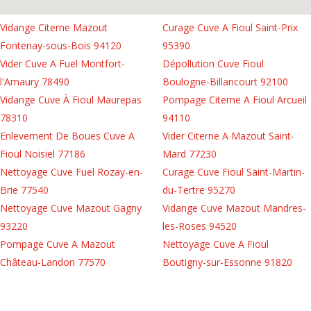
Vidange Citerne Mazout
Curage Cuve A Fioul Saint-Prix
Fontenay-sous-Bois 94120
95390
Vider Cuve A Fuel Montfort-
Dépollution Cuve Fioul
l'Amaury 78490
Boulogne-Billancourt 92100
Vidange Cuve À Fioul Maurepas
Pompage Citerne A Fioul Arcueil
78310
94110
Enlevement De Boues Cuve A
Vider Citerne A Mazout Saint-
Fioul Noisiel 77186
Mard 77230
Nettoyage Cuve Fuel Rozay-en-
Curage Cuve Fioul Saint-Martin-
Brie 77540
du-Tertre 95270
Nettoyage Cuve Mazout Gagny
Vidange Cuve Mazout Mandres-
93220
les-Roses 94520
Pompage Cuve A Mazout
Nettoyage Cuve A Fioul
Château-Landon 77570
Boutigny-sur-Essonne 91820