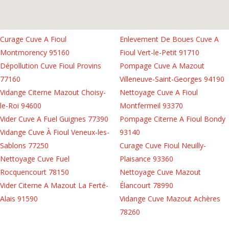
Curage Cuve A Fioul
Enlevement De Boues Cuve A
Montmorency 95160
Fioul Vert-le-Petit 91710
Dépollution Cuve Fioul Provins
Pompage Cuve A Mazout
77160
Villeneuve-Saint-Georges 94190
Vidange Citerne Mazout Choisy-
Nettoyage Cuve A Fioul
le-Roi 94600
Montfermeil 93370
Vider Cuve A Fuel Guignes 77390
Pompage Citerne A Fioul Bondy
Vidange Cuve À Fioul Veneux-les-
93140
Sablons 77250
Curage Cuve Fioul Neuilly-
Nettoyage Cuve Fuel
Plaisance 93360
Rocquencourt 78150
Nettoyage Cuve Mazout
Vider Citerne A Mazout La Ferté-
Élancourt 78990
Alais 91590
Vidange Cuve Mazout Achères
78260