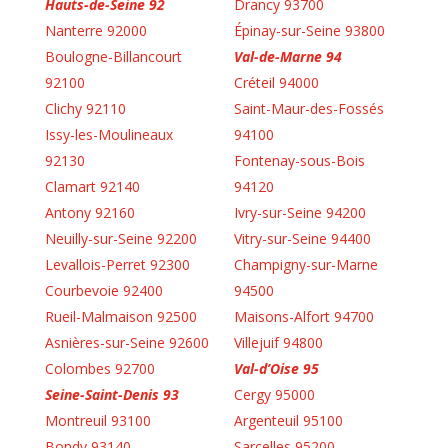
Hauts-de-Seine 92
Drancy 93700
Nanterre 92000
Épinay-sur-Seine 93800
Boulogne-Billancourt
Val-de-Marne 94
92100
Créteil 94000
Clichy 92110
Saint-Maur-des-Fossés
Issy-les-Moulineaux
94100
92130
Fontenay-sous-Bois
Clamart 92140
94120
Antony 92160
Ivry-sur-Seine 94200
Neuilly-sur-Seine 92200
Vitry-sur-Seine 94400
Levallois-Perret 92300
Champigny-sur-Marne
Courbevoie 92400
94500
Rueil-Malmaison 92500
Maisons-Alfort 94700
Asnières-sur-Seine 92600
Villejuif 94800
Colombes 92700
Val-d’Oise 95
Seine-Saint-Denis 93
Cergy 95000
Montreuil 93100
Argenteuil 95100
Bondy 93140
Sarcelles 95200