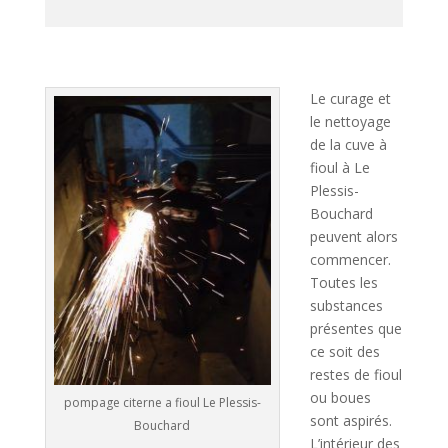
A
l
t
Le curage et
e
le nettoyage
r
de la cuve à
n
fioul à Le
a
Plessis-
t
Bouchard
i
peuvent alors
v
commencer.
e
Toutes les
:
substances
présentes que
ce soit des
restes de fioul
ou boues
pompage citerne a fioul Le Plessis-
sont aspirés.
Bouchard
L’intérieur des