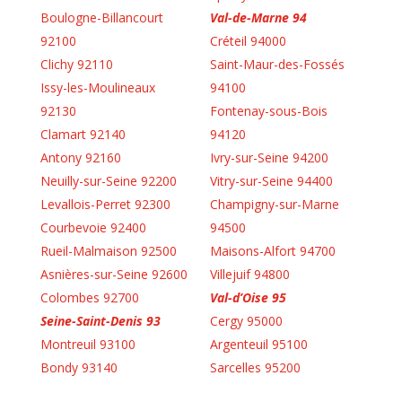
Boulogne-Billancourt
Val-de-Marne 94
92100
Créteil 94000
Clichy 92110
Saint-Maur-des-Fossés
Issy-les-Moulineaux
94100
92130
Fontenay-sous-Bois
Clamart 92140
94120
Antony 92160
Ivry-sur-Seine 94200
Neuilly-sur-Seine 92200
Vitry-sur-Seine 94400
Levallois-Perret 92300
Champigny-sur-Marne
Courbevoie 92400
94500
Rueil-Malmaison 92500
Maisons-Alfort 94700
Asnières-sur-Seine 92600
Villejuif 94800
Colombes 92700
Val-d’Oise 95
Seine-Saint-Denis 93
Cergy 95000
Montreuil 93100
Argenteuil 95100
Bondy 93140
Sarcelles 95200