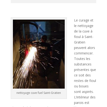
A
l
t
Le curage et
e
le nettoyage
r
de la cuve à
n
fioul à Saint-
a
Gratien
t
peuvent alors
i
commencer.
v
Toutes les
e
substances
:
présentes que
ce soit des
restes de fioul
ou boues
sont aspirés.
nettoyage cuve fuel Saint-Gratien
L’intérieur des
parois est