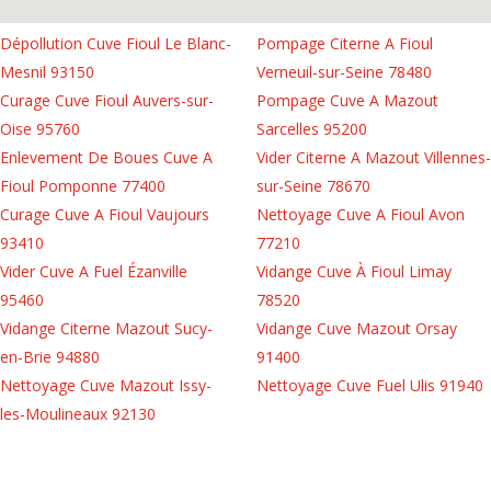
Dépollution Cuve Fioul Le Blanc-
Pompage Citerne A Fioul
Mesnil 93150
Verneuil-sur-Seine 78480
Curage Cuve Fioul Auvers-sur-
Pompage Cuve A Mazout
Oise 95760
Sarcelles 95200
Enlevement De Boues Cuve A
Vider Citerne A Mazout Villennes-
Fioul Pomponne 77400
sur-Seine 78670
Curage Cuve A Fioul Vaujours
Nettoyage Cuve A Fioul Avon
93410
77210
Vider Cuve A Fuel Ézanville
Vidange Cuve À Fioul Limay
95460
78520
Vidange Citerne Mazout Sucy-
Vidange Cuve Mazout Orsay
en-Brie 94880
91400
Nettoyage Cuve Mazout Issy-
Nettoyage Cuve Fuel Ulis 91940
les-Moulineaux 92130