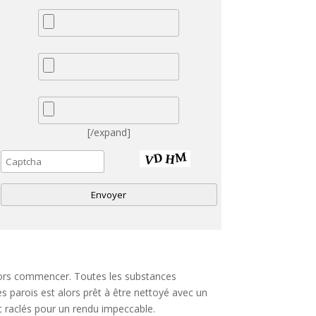
[/expand]
A
alors commencer. Toutes les substances
e
es parois est alors prêt à être nettoyé avec un
ont raclés pour un rendu impeccable.