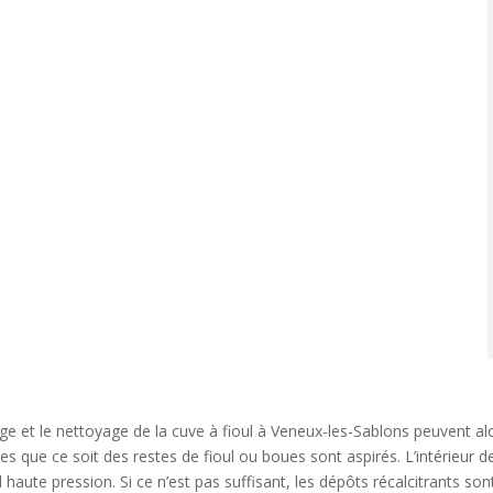
l
t
ge et le nettoyage de la cuve à fioul à Veneux-les-Sablons peuvent 
es que ce soit des restes de fioul ou boues sont aspirés. L’intérieur d
r
l haute pression. Si ce n’est pas suffisant, les dépôts récalcitrants s