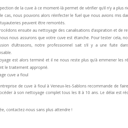
pection de la cuve à ce moment-là permet de vérifier qu’il n’y a plus ri
t
t le cas, nous pouvons alors réinfecter le fuel que nous avions mis da
i
 tuyauteries peuvent être remontés.
océdons ensuite au nettoyage des canalisations d’aspiration et de r
nous nous assurons que votre cuve est étanche. Pour tester cela, n
:
ssion d’ultrasons, notre professionnel sait s’il y a une fuite da
nsable.
oyage est alors terminé et il ne nous reste plus qu’à emmener les r
nt le traitement approprié.
ge cuve a fioul
ntreprise de cuve à fioul à Veneux-les-Sablons recommande de faire vé
rocéder à son nettoyage complet tous les 8 à 10 ans. Le délai est réd
oyée, contactez-nous sans plus attendre !