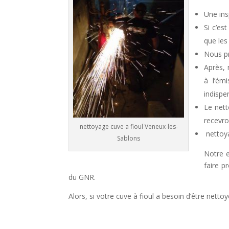
Une ins
Si c’es
que les
Nous pr
Après, 
à l’émi
indispe
Le nett
recevro
nettoyage cuve a fioul Veneux-les-
nettoya
Sablons
Notre e
faire p
du GNR.
Alors, si votre cuve à fioul a besoin d’être nett