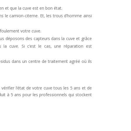
n
en et que la cuve est en bon état.
a
ns le camion-citerne. Et, les trous d’homme ainsi
v
efoulement votre cuve.
e
ous déposons des capteurs dans la cuve et grâce
ns la cuve. Si c’est le cas, une réparation est
ésidus dans un centre de traitement agréé où ils
rifier l’état de votre cuve tous les 5 ans et de
uit à 5 ans pour les professionnels qui stockent