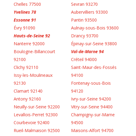
Chelles 77500
Sevran 93270
Yvelines 78
Aubervilliers 93300
Essonne 91
Pantin 93500
Évry 91090
Aulnay-sous-Bois 93600
Hauts-de-Seine 92
Drancy 93700
Nanterre 92000
Épinay-sur-Seine 93800
Boulogne-Billancourt
Val-de-Marne 94
92100
Créteil 94000
Clichy 92110
Saint-Maur-des-Fossés
Issy-les-Moulineaux
94100
92130
Fontenay-sous-Bois
Clamart 92140
94120
Antony 92160
Ivry-sur-Seine 94200
Neuilly-sur-Seine 92200
Vitry-sur-Seine 94400
Levallois-Perret 92300
Champigny-sur-Marne
Courbevoie 92400
94500
Rueil-Malmaison 92500
Maisons-Alfort 94700