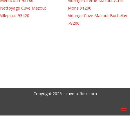
Menucourt 95180
Vidange Citerne Mazout Athis-
Nettoyage Cuve Mazout
Mons 91200
Villepinte 93420
Vidange Cuve Mazout Buchelay
78200
Copyright 2026 - cuve-a-fioul.com