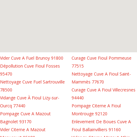
Vider Cuve A Fuel Brunoy 91800
Curage Cuve Fioul Pommeuse
Dépollution Cuve Fioul Fosses
77515
95470
Nettoyage Cuve A Fioul Saint-
Nettoyage Cuve Fuel Sartrouville
Mammès 77670
78500
Curage Cuve A Fioul Villecresnes
Vidange Cuve À Fioul Lizy-sur-
94440
Ourcq 77440
Pompage Citerne A Fioul
Pompage Cuve A Mazout
Montrouge 92120
Bagnolet 93170
Enlevement De Boues Cuve A
Vider Citerne A Mazout
Fioul Ballainvilliers 91160