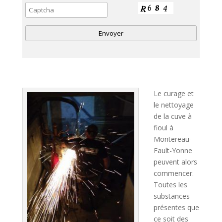
A
l
t
Le curage et
e
le nettoyage
r
de la cuve à
n
fioul à
a
Montereau-
t
Fault-Yonne
i
peuvent alors
v
commencer.
e
Toutes les
:
substances
présentes que
ce soit des