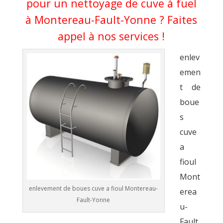
pour un nettoyage de cuve à fuel
à Montereau-Fault-Yonne ? Faites
appel à nos services !
enlev
emen
t de
boue
s
cuve
a
fioul
Mont
enlevement de boues cuve a fioul Montereau-
erea
Fault-Yonne
u-
Fault