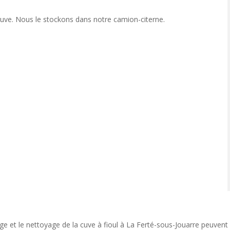
a cuve. Nous le stockons dans notre camion-citerne.
l
t
ge et le nettoyage de la cuve à fioul à La Ferté-sous-Jouarre peuve