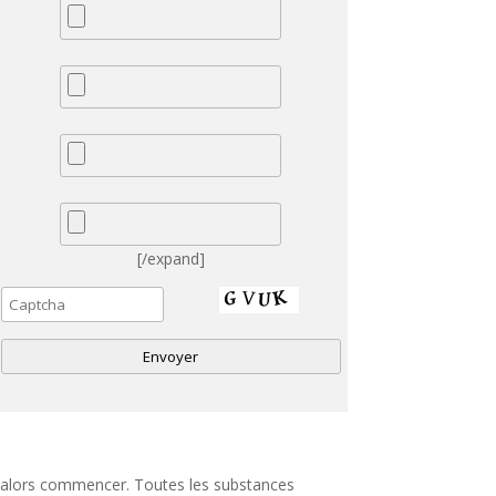
[/expand]
A
nt alors commencer. Toutes les substances