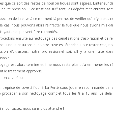
es que ce soit des restes de fioul ou boues sont aspirés. L’intérieur d
r
l haute pression. Si ce n’est pas suffisant, les dépôts récalcitrants s
pection de la cuve à ce moment-là permet de vérifier qu’il n’y a plus ri
t
t le cas, nous pouvons alors réinfecter le fuel que nous avions mis da
i
 tuyauteries peuvent être remontés.
océdons ensuite au nettoyage des canalisations d’aspiration et de r
nous nous assurons que votre cuve est étanche. Pour tester cela, n
:
ssion d’ultrasons, notre professionnel sait s’il y a une fuite da
nsable.
oyage est alors terminé et il ne nous reste plus qu’à emmener les r
nt le traitement approprié.
tion cuve fioul
ntreprise de cuve à fioul à La Ferté-sous-Jouarre recommande de faire
e procéder à son nettoyage complet tous les 8 à 10 ans. Le délai 
oyée, contactez-nous sans plus attendre !