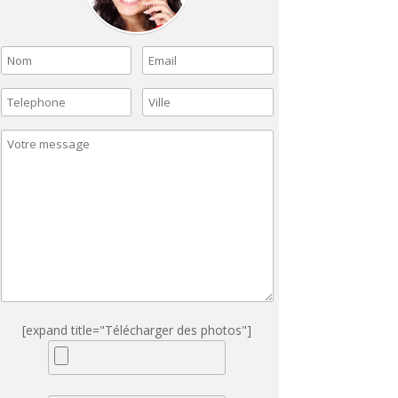
[expand title="Télécharger des photos"]