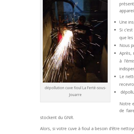
présent
apparei
Une ins
Si c’es
que les
Nous pr
Après, 
à l’émi
indispe
Le nett
recevro
dépollution cuve fioul La Ferté-sous-
dépollu
Jouarre
Notre e
de fair
stockent du GNR.
Alors, si votre cuve à fioul a besoin d’être nett