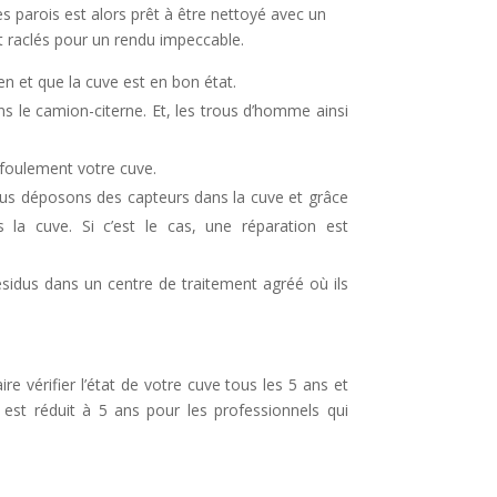
e
es parois est alors prêt à être nettoyé avec un
ont raclés pour un rendu impeccable.
n
en et que la cuve est en bon état.
a
ns le camion-citerne. Et, les trous d’homme ainsi
v
efoulement votre cuve.
e
ous déposons des capteurs dans la cuve et grâce
ns la cuve. Si c’est le cas, une réparation est
ésidus dans un centre de traitement agréé où ils
 vérifier l’état de votre cuve tous les 5 ans et
est réduit à 5 ans pour les professionnels qui