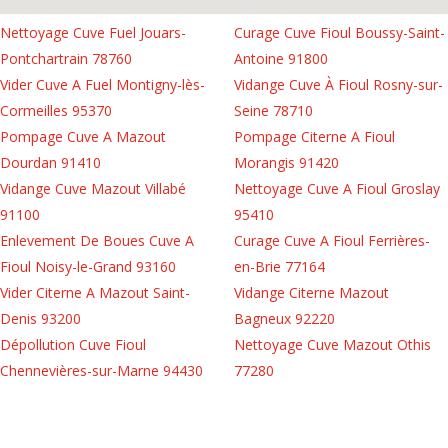
Nettoyage Cuve Fuel Jouars-
Curage Cuve Fioul Boussy-Saint-
Pontchartrain 78760
Antoine 91800
Vider Cuve A Fuel Montigny-lès-
Vidange Cuve À Fioul Rosny-sur-
Cormeilles 95370
Seine 78710
Pompage Cuve A Mazout
Pompage Citerne A Fioul
Dourdan 91410
Morangis 91420
Vidange Cuve Mazout Villabé
Nettoyage Cuve A Fioul Groslay
91100
95410
Enlevement De Boues Cuve A
Curage Cuve A Fioul Ferrières-
Fioul Noisy-le-Grand 93160
en-Brie 77164
Vider Citerne A Mazout Saint-
Vidange Citerne Mazout
Denis 93200
Bagneux 92220
Dépollution Cuve Fioul
Nettoyage Cuve Mazout Othis
Chennevières-sur-Marne 94430
77280