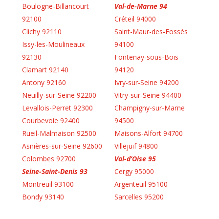
Boulogne-Billancourt
Val-de-Marne 94
92100
Créteil 94000
Clichy 92110
Saint-Maur-des-Fossés
Issy-les-Moulineaux
94100
92130
Fontenay-sous-Bois
Clamart 92140
94120
Antony 92160
Ivry-sur-Seine 94200
Neuilly-sur-Seine 92200
Vitry-sur-Seine 94400
Levallois-Perret 92300
Champigny-sur-Marne
Courbevoie 92400
94500
Rueil-Malmaison 92500
Maisons-Alfort 94700
Asnières-sur-Seine 92600
Villejuif 94800
Colombes 92700
Val-d’Oise 95
Seine-Saint-Denis 93
Cergy 95000
Montreuil 93100
Argenteuil 95100
Bondy 93140
Sarcelles 95200