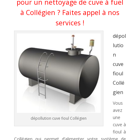
pour un nettoyage de cuve à fuel
à Collégien ? Faites appel à nos
services !
dépol
lutio
n
cuve
fioul
Collé
gien
Vous
avez
une
dépollution cuve fioul Collégien
cuve à
fioul à
Collégien qui permet d’alimenter votre système de