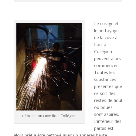
A
l
t
Le curage et
e
le nettoyage
r
de la cuve à
n
fioul à
a
Collégien
t
peuvent alors
i
commencer.
v
Toutes les
e
substances
:
présentes que
ce soit des
restes de fioul
ou boues
sont aspirés.
dépollution cuve fioul Collégien
L’intérieur des
parois est
alors prêt à être nettoyé avec un appareil haute