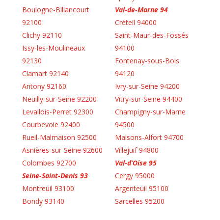
Boulogne-Billancourt
Val-de-Marne 94
92100
Créteil 94000
Clichy 92110
Saint-Maur-des-Fossés
Issy-les-Moulineaux
94100
92130
Fontenay-sous-Bois
Clamart 92140
94120
Antony 92160
Ivry-sur-Seine 94200
Neuilly-sur-Seine 92200
Vitry-sur-Seine 94400
Levallois-Perret 92300
Champigny-sur-Marne
Courbevoie 92400
94500
Rueil-Malmaison 92500
Maisons-Alfort 94700
Asnières-sur-Seine 92600
Villejuif 94800
Colombes 92700
Val-d’Oise 95
Seine-Saint-Denis 93
Cergy 95000
Montreuil 93100
Argenteuil 95100
Bondy 93140
Sarcelles 95200