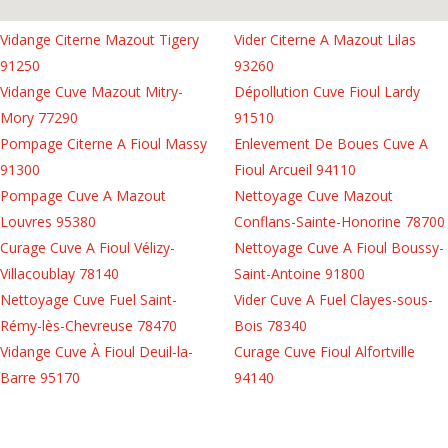
Vidange Citerne Mazout Tigery
Vider Citerne A Mazout Lilas
91250
93260
Vidange Cuve Mazout Mitry-
Dépollution Cuve Fioul Lardy
Mory 77290
91510
Pompage Citerne A Fioul Massy
Enlevement De Boues Cuve A
91300
Fioul Arcueil 94110
Pompage Cuve A Mazout
Nettoyage Cuve Mazout
Louvres 95380
Conflans-Sainte-Honorine 78700
Curage Cuve A Fioul Vélizy-
Nettoyage Cuve A Fioul Boussy-
Villacoublay 78140
Saint-Antoine 91800
Nettoyage Cuve Fuel Saint-
Vider Cuve A Fuel Clayes-sous-
Rémy-lès-Chevreuse 78470
Bois 78340
Vidange Cuve À Fioul Deuil-la-
Curage Cuve Fioul Alfortville
Barre 95170
94140