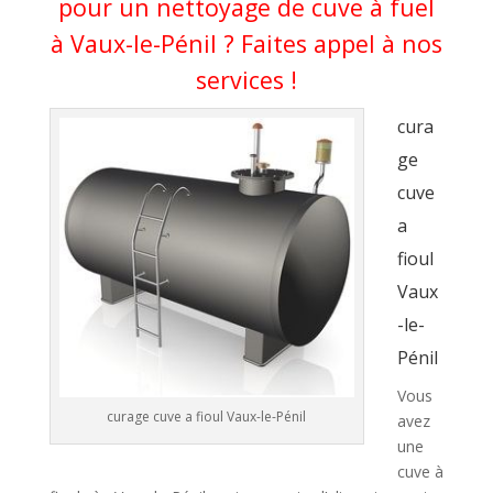
pour un nettoyage de cuve à fuel
à Vaux-le-Pénil ? Faites appel à nos
services !
cura
ge
cuve
a
fioul
Vaux
-le-
Pénil
Vous
curage cuve a fioul Vaux-le-Pénil
avez
une
cuve à