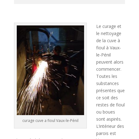
A
l
t
Le curage et
e
le nettoyage
r
de la cuve à
n
fioul à Vaux-
a
le-Pénil
t
peuvent alors
i
commencer.
v
Toutes les
e
substances
:
présentes que
ce soit des
restes de fioul
ou boues
sont aspirés.
curage cuve a fioul Vaux-le-Pénil
L’intérieur des
parois est