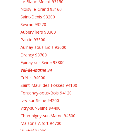
Le Blanc-Mesnil 93150
Noisy-le-Grand 93160
Saint-Denis 93200
Sevran 93270
Aubervilliers 93300
Pantin 93500
Aulnay-sous-Bois 93600
Drancy 93700
Épinay-sur-Seine 93800
Val-de-Marne 94
Créteil 94000
Saint-Maur-des-Fossés 94100
Fontenay-sous-Bois 94120
Ivry-sur-Seine 94200
Vitry-sur-Seine 94400
Champigny-sur-Marne 94500
Maisons-Alfort 94700
Villejuif 94800