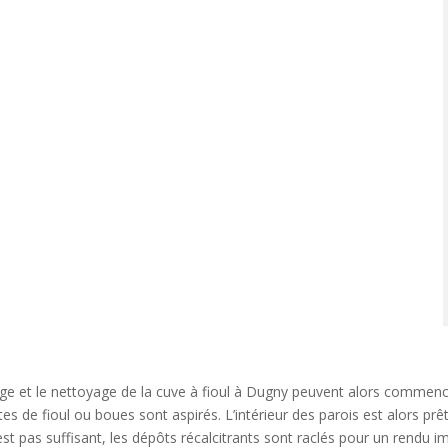
l
t
ge et le nettoyage de la cuve à fioul à Dugny peuvent alors commenc
tes de fioul ou boues sont aspirés. L’intérieur des parois est alors pr
r
’est pas suffisant, les dépôts récalcitrants sont raclés pour un rendu i