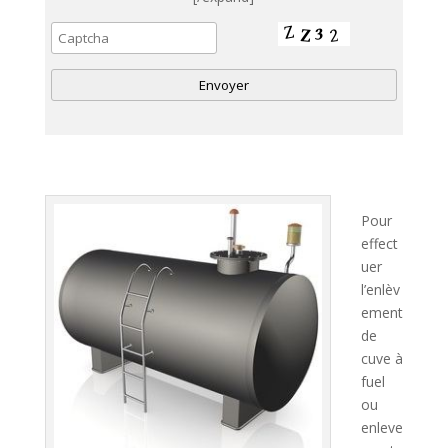
A
l
t
e
Pour
r
effect
n
uer
a
l’enlèv
t
ement
i
de
v
cuve à
e
fuel
:
ou
enleve