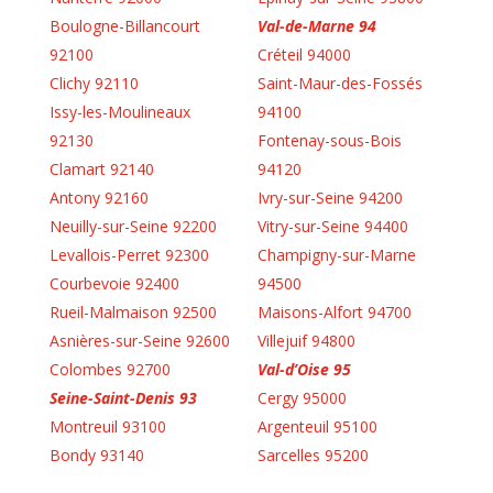
Boulogne-Billancourt
Val-de-Marne 94
92100
Créteil 94000
Clichy 92110
Saint-Maur-des-Fossés
Issy-les-Moulineaux
94100
92130
Fontenay-sous-Bois
Clamart 92140
94120
Antony 92160
Ivry-sur-Seine 94200
Neuilly-sur-Seine 92200
Vitry-sur-Seine 94400
Levallois-Perret 92300
Champigny-sur-Marne
Courbevoie 92400
94500
Rueil-Malmaison 92500
Maisons-Alfort 94700
Asnières-sur-Seine 92600
Villejuif 94800
Colombes 92700
Val-d’Oise 95
Seine-Saint-Denis 93
Cergy 95000
Montreuil 93100
Argenteuil 95100
Bondy 93140
Sarcelles 95200