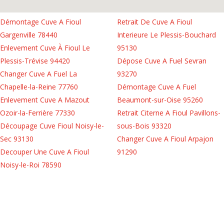
Démontage Cuve A Fioul
Retrait De Cuve A Fioul
Gargenville 78440
Interieure Le Plessis-Bouchard
Enlevement Cuve À Fioul Le
95130
Plessis-Trévise 94420
Dépose Cuve A Fuel Sevran
Changer Cuve A Fuel La
93270
Chapelle-la-Reine 77760
Démontage Cuve A Fuel
Enlevement Cuve A Mazout
Beaumont-sur-Oise 95260
Ozoir-la-Ferrière 77330
Retrait Citerne A Fioul Pavillons-
Découpage Cuve Fioul Noisy-le-
sous-Bois 93320
Sec 93130
Changer Cuve A Fioul Arpajon
Decouper Une Cuve A Fioul
91290
Noisy-le-Roi 78590