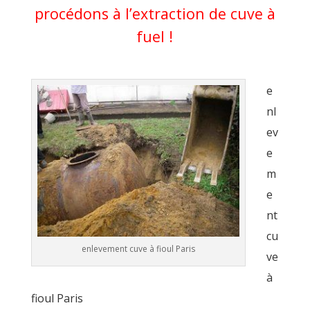
procédons à l’extraction de cuve à
fuel !
e
nl
ev
e
m
e
nt
cu
enlevement cuve à fioul Paris
ve
à
fioul Paris