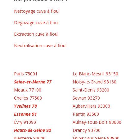
Nettoyage cuve à fioul
Dégazage cuve à fioul
Extraction cuve à fioul
Neutralisation cuve à fioul
Paris 75001
Le Blanc-Mesnil 93150
Seine-et-Marne 77
Noisy-le-Grand 93160
Meaux 77100
Saint-Denis 93200
Chelles 77500
Sevran 93270
Yvelines 78
Aubervilliers 93300
Essonne 91
Pantin 93500
Évry 91090
Aulnay-sous-Bois 93600
Hauts-de-Seine 92
Drancy 93700
Nanterre 92000
Épinay-sur-Seine 93800