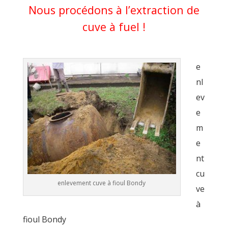
Nous procédons à l’extraction de
cuve à fuel !
e
nl
ev
e
m
e
nt
cu
enlevement cuve à fioul Bondy
ve
à
fioul Bondy