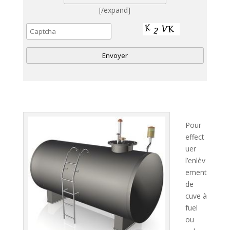
[/expand]
A
l
t
e
Pour
r
effect
n
uer
a
l’enlèv
t
ement
i
de
v
cuve à
e
fuel
:
ou