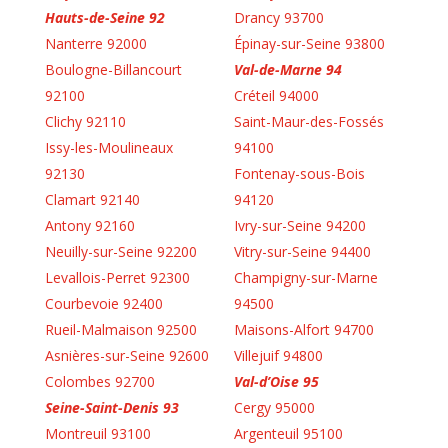
Hauts-de-Seine 92
Drancy 93700
Nanterre 92000
Épinay-sur-Seine 93800
Boulogne-Billancourt
Val-de-Marne 94
92100
Créteil 94000
Clichy 92110
Saint-Maur-des-Fossés
Issy-les-Moulineaux
94100
92130
Fontenay-sous-Bois
Clamart 92140
94120
Antony 92160
Ivry-sur-Seine 94200
Neuilly-sur-Seine 92200
Vitry-sur-Seine 94400
Levallois-Perret 92300
Champigny-sur-Marne
Courbevoie 92400
94500
Rueil-Malmaison 92500
Maisons-Alfort 94700
Asnières-sur-Seine 92600
Villejuif 94800
Colombes 92700
Val-d’Oise 95
Seine-Saint-Denis 93
Cergy 95000
Montreuil 93100
Argenteuil 95100