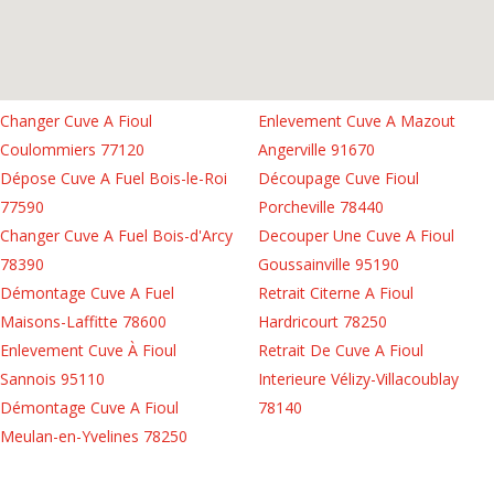
Changer Cuve A Fioul
Enlevement Cuve A Mazout
Coulommiers 77120
Angerville 91670
Dépose Cuve A Fuel Bois-le-Roi
Découpage Cuve Fioul
77590
Porcheville 78440
Changer Cuve A Fuel Bois-d'Arcy
Decouper Une Cuve A Fioul
78390
Goussainville 95190
Démontage Cuve A Fuel
Retrait Citerne A Fioul
Maisons-Laffitte 78600
Hardricourt 78250
Enlevement Cuve À Fioul
Retrait De Cuve A Fioul
Sannois 95110
Interieure Vélizy-Villacoublay
Démontage Cuve A Fioul
78140
Meulan-en-Yvelines 78250