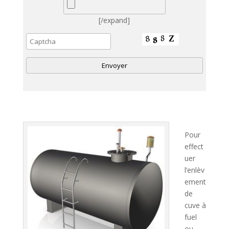
[/expand]
A
l
t
e
Pour
r
effect
n
uer
a
l’enlèv
t
ement
i
de
v
cuve à
e
fuel
:
ou