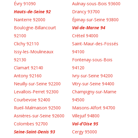
Évry 91090
Aulnay-sous-Bois 93600
Hauts-de-Seine 92
Drancy 93700
Nanterre 92000
Épinay-sur-Seine 93800
Boulogne-Billancourt
Val-de-Marne 94
92100
Créteil 94000
Clichy 92110
Saint-Maur-des-Fossés
Issy-les-Moulineaux
94100
92130
Fontenay-sous-Bois
Clamart 92140
94120
Antony 92160
Ivry-sur-Seine 94200
Neuilly-sur-Seine 92200
Vitry-sur-Seine 94400
Levallois-Perret 92300
Champigny-sur-Marne
Courbevoie 92400
94500
Rueil-Malmaison 92500
Maisons-Alfort 94700
Asnières-sur-Seine 92600
Villejuif 94800
Colombes 92700
Val-d’Oise 95
Seine-Saint-Denis 93
Cergy 95000