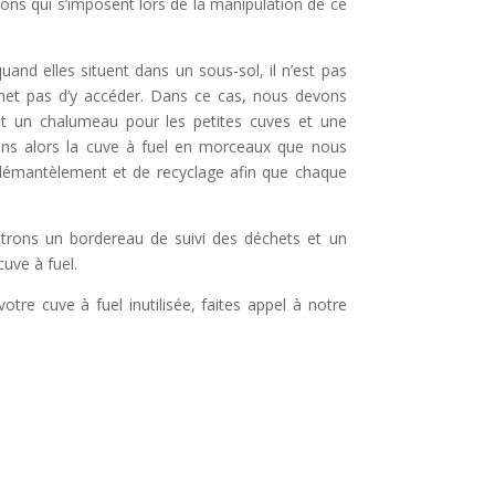
ons qui s’imposent lors de la manipulation de ce
n
a
quand elles situent dans un sous-sol, il n’est pas
rmet pas d’y accéder. Dans ce cas, nous devons
v
ant un chalumeau pour les petites cuves et une
e
pons alors la cuve à fuel en morceaux que nous
démantèlement et de recyclage afin que chaque
ttrons un bordereau de suivi des déchets et un
cuve à fuel.
re cuve à fuel inutilisée, faites appel à notre