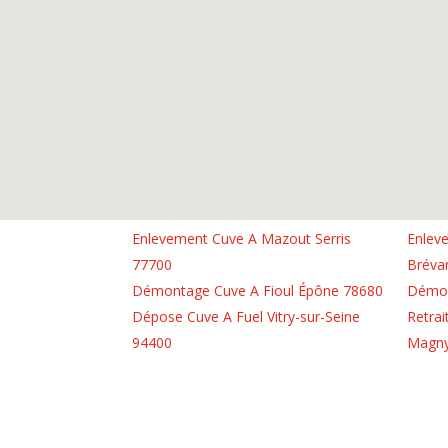
Enlevement Cuve A Mazout Serris
Enleve
77700
Bréva
Démontage Cuve A Fioul Épône 78680
Démon
Dépose Cuve A Fuel Vitry-sur-Seine
Retrai
94400
Magny