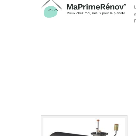
L
a
P