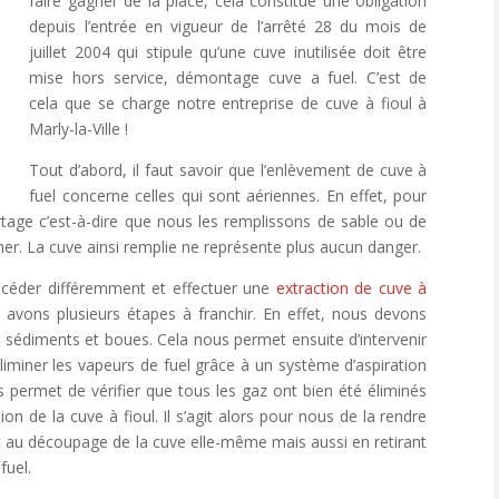
faire gagner de la place, cela constitue une obligation
depuis l’entrée en vigueur de l’arrêté 28 du mois de
juillet 2004 qui stipule qu’une cuve inutilisée doit être
mise hors service, démontage cuve a fuel. C’est de
cela que se charge notre entreprise de cuve à fioul à
Marly-la-Ville !
Tout d’abord, il faut savoir que l’enlèvement de cuve à
fuel concerne celles qui sont aériennes. En effet, pour
rtage c’est-à-dire que nous les remplissons de sable ou de
rmer. La cuve ainsi remplie ne représente plus aucun danger.
céder différemment et effectuer une
extraction de cuve à
us avons plusieurs étapes à franchir. En effet, nous devons
es sédiments et boues. Cela nous permet ensuite d’intervenir
iminer les vapeurs de fuel grâce à un système d’aspiration
s permet de vérifier que tous les gaz ont bien été éliminés
ion de la cuve à fioul. Il s’agit alors pour nous de la rendre
 au découpage de la cuve elle-même mais aussi en retirant
fuel.