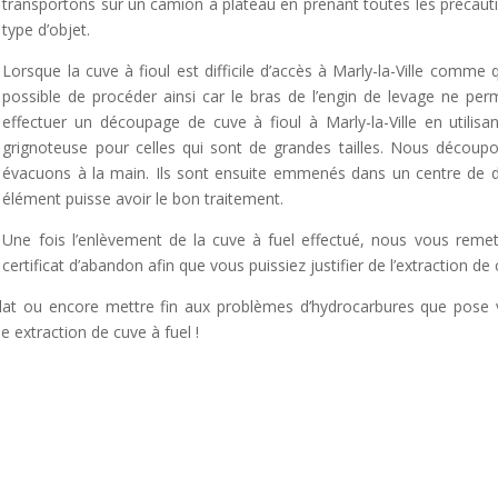
transportons sur un camion à plateau en prenant toutes les précauti
type d’objet.
t
Lorsque la cuve à fioul est difficile d’accès à Marly-la-Ville comme 
i
possible de procéder ainsi car le bras de l’engin de levage ne pe
effectuer un découpage de cuve à fioul à Marly-la-Ville en utilis
grignoteuse pour celles qui sont de grandes tailles. Nous décou
:
évacuons à la main. Ils sont ensuite emmenés dans un centre de 
élément puisse avoir le bon traitement.
Une fois l’enlèvement de la cuve à fuel effectué, nous vous reme
certificat d’abandon afin que vous puissiez justifier de l’extraction de 
plat ou encore mettre fin aux problèmes d’hydrocarbures que pose vot
e extraction de cuve à fuel !