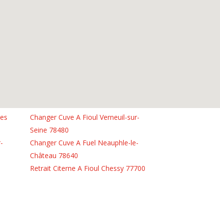
les
Changer Cuve A Fioul Verneuil-sur-
Seine 78480
-
Changer Cuve A Fuel Neauphle-le-
Château 78640
Retrait Citerne A Fioul Chessy 77700