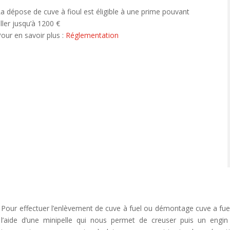
a dépose de cuve à fioul est éligible à une prime pouvant
ller jusqu’à 1200 €
our en savoir plus :
Réglementation
l
t
Pour effectuer l’enlèvement de cuve à fuel ou démontage cuve a fuel 
l’aide d’une minipelle qui nous permet de creuser puis un engi
r