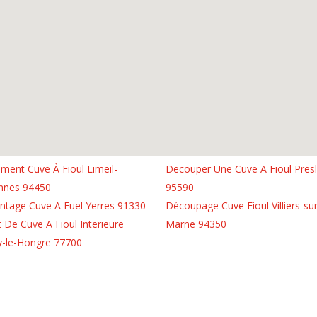
ment Cuve À Fioul Limeil-
Decouper Une Cuve A Fioul Pres
nnes 94450
95590
tage Cuve A Fuel Yerres 91330
Découpage Cuve Fioul Villiers-sur
t De Cuve A Fioul Interieure
Marne 94350
-le-Hongre 77700