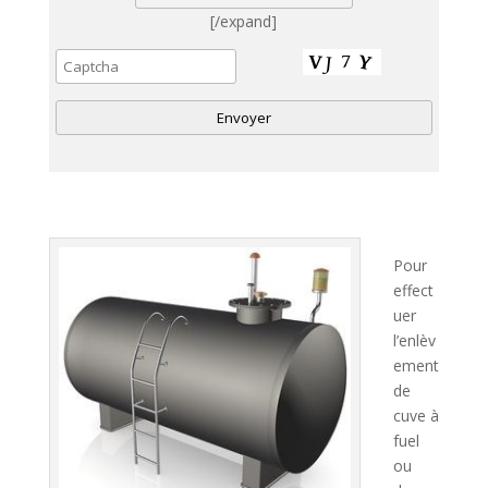
[/expand]
A
l
t
e
Pour
r
effect
n
uer
a
l’enlèv
t
ement
i
de
v
cuve à
e
fuel
:
ou