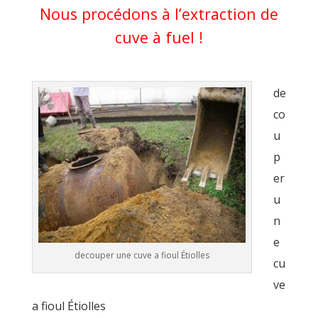
Nous procédons à l’extraction de
cuve à fuel !
de
co
u
p
er
u
n
e
decouper une cuve a fioul Étiolles
cu
ve
a fioul Étiolles