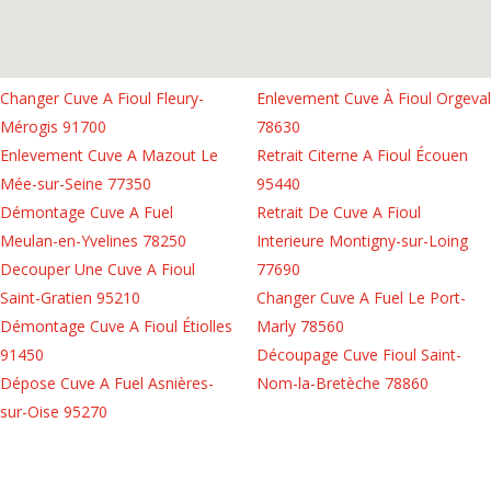
Changer Cuve A Fioul Fleury-
Enlevement Cuve À Fioul Orgeval
Mérogis 91700
78630
Enlevement Cuve A Mazout Le
Retrait Citerne A Fioul Écouen
Mée-sur-Seine 77350
95440
Démontage Cuve A Fuel
Retrait De Cuve A Fioul
Meulan-en-Yvelines 78250
Interieure Montigny-sur-Loing
Decouper Une Cuve A Fioul
77690
Saint-Gratien 95210
Changer Cuve A Fuel Le Port-
Démontage Cuve A Fioul Étiolles
Marly 78560
91450
Découpage Cuve Fioul Saint-
Dépose Cuve A Fuel Asnières-
Nom-la-Bretèche 78860
sur-Oise 95270