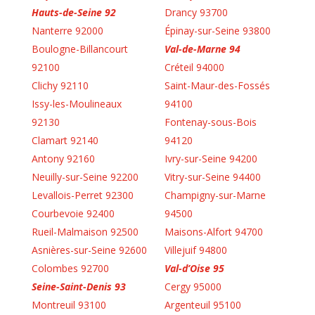
Hauts-de-Seine 92
Drancy 93700
Nanterre 92000
Épinay-sur-Seine 93800
Boulogne-Billancourt
Val-de-Marne 94
92100
Créteil 94000
Clichy 92110
Saint-Maur-des-Fossés
Issy-les-Moulineaux
94100
92130
Fontenay-sous-Bois
Clamart 92140
94120
Antony 92160
Ivry-sur-Seine 94200
Neuilly-sur-Seine 92200
Vitry-sur-Seine 94400
Levallois-Perret 92300
Champigny-sur-Marne
Courbevoie 92400
94500
Rueil-Malmaison 92500
Maisons-Alfort 94700
Asnières-sur-Seine 92600
Villejuif 94800
Colombes 92700
Val-d’Oise 95
Seine-Saint-Denis 93
Cergy 95000
Montreuil 93100
Argenteuil 95100