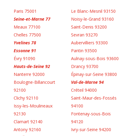
Paris 75001
Le Blanc-Mesnil 93150
Seine-et-Marne 77
Noisy-le-Grand 93160
Meaux 77100
Saint-Denis 93200
Chelles 77500
Sevran 93270
Yvelines 78
Aubervilliers 93300
Essonne 91
Pantin 93500
Évry 91090
Aulnay-sous-Bois 93600
Hauts-de-Seine 92
Drancy 93700
Nanterre 92000
Épinay-sur-Seine 93800
Boulogne-Billancourt
Val-de-Marne 94
92100
Créteil 94000
Clichy 92110
Saint-Maur-des-Fossés
Issy-les-Moulineaux
94100
92130
Fontenay-sous-Bois
Clamart 92140
94120
Antony 92160
Ivry-sur-Seine 94200