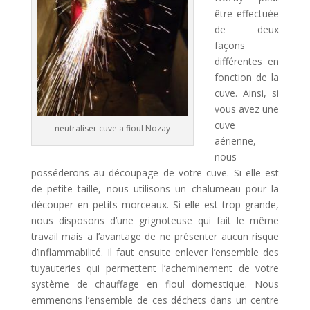
i
être effectuée
v
de deux
e
façons
:
différentes en
fonction de la
cuve. Ainsi, si
vous avez une
cuve
neutraliser cuve a fioul Nozay
aérienne,
nous
posséderons au découpage de votre cuve. Si elle est
de petite taille, nous utilisons un chalumeau pour la
découper en petits morceaux. Si elle est trop grande,
nous disposons d’une grignoteuse qui fait le même
travail mais a l’avantage de ne présenter aucun risque
d’inflammabilité. Il faut ensuite enlever l’ensemble des
tuyauteries qui permettent l’acheminement de votre
système de chauffage en fioul domestique. Nous
emmenons l’ensemble de ces déchets dans un centre