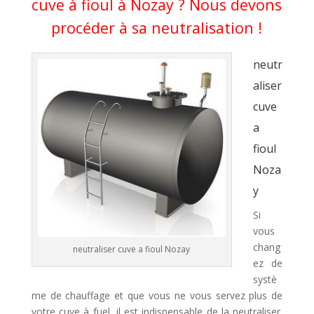
cuve à fioul à Nozay ? Nous devons
procéder à sa neutralisation !
neutr
aliser
cuve
a
fioul
Noza
y
Si
vous
chang
neutraliser cuve a fioul Nozay
ez de
systè
me de chauffage et que vous ne vous servez plus de
votre cuve à fuel, il est indispensable de la neutraliser.