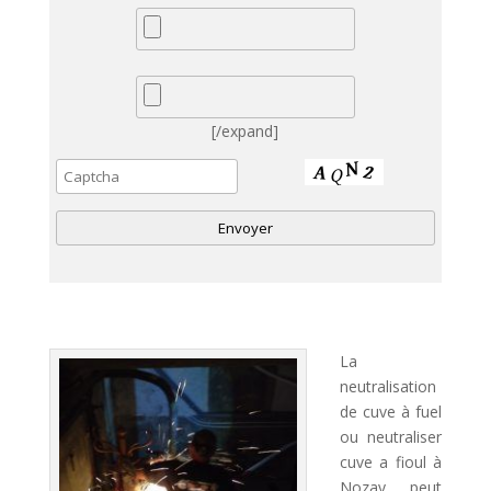
[/expand]
A
l
t
La
e
neutralisation
r
de cuve à fuel
n
ou neutraliser
a
cuve a fioul à
t
Nozay peut