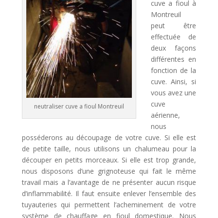
cuve a fioul à
t
Montreuil
i
peut être
v
effectuée de
e
deux façons
:
différentes en
fonction de la
cuve. Ainsi, si
vous avez une
cuve
neutraliser cuve a fioul Montreuil
aérienne,
nous
posséderons au découpage de votre cuve. Si elle est
de petite taille, nous utilisons un chalumeau pour la
découper en petits morceaux. Si elle est trop grande,
nous disposons d’une grignoteuse qui fait le même
travail mais a l’avantage de ne présenter aucun risque
d’inflammabilité. Il faut ensuite enlever l’ensemble des
tuyauteries qui permettent l’acheminement de votre
système de chauffage en fioul domestique. Nous