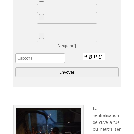
[/expand]
A
l
t
La
e
neutralisation
r
de cuve à fuel
n
ou neutraliser
a