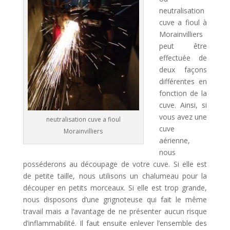
a
neutralisation
t
cuve a fioul à
i
Morainvilliers
v
peut être
e
effectuée de
:
deux façons
différentes en
fonction de la
cuve. Ainsi, si
vous avez une
neutralisation cuve a fioul
cuve
Morainvilliers
aérienne,
nous
posséderons au découpage de votre cuve. Si elle est
de petite taille, nous utilisons un chalumeau pour la
découper en petits morceaux. Si elle est trop grande,
nous disposons d’une grignoteuse qui fait le même
travail mais a l’avantage de ne présenter aucun risque
d’inflammabilité. Il faut ensuite enlever l’ensemble des