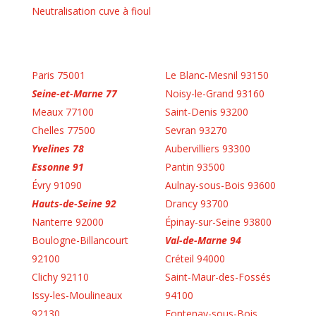
Neutralisation cuve à fioul
Paris 75001
Le Blanc-Mesnil 93150
Seine-et-Marne 77
Noisy-le-Grand 93160
Meaux 77100
Saint-Denis 93200
Chelles 77500
Sevran 93270
Yvelines 78
Aubervilliers 93300
Essonne 91
Pantin 93500
Évry 91090
Aulnay-sous-Bois 93600
Hauts-de-Seine 92
Drancy 93700
Nanterre 92000
Épinay-sur-Seine 93800
Boulogne-Billancourt
Val-de-Marne 94
92100
Créteil 94000
Clichy 92110
Saint-Maur-des-Fossés
Issy-les-Moulineaux
94100
92130
Fontenay-sous-Bois