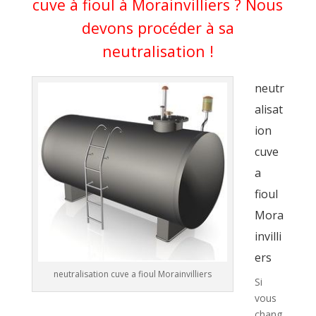
cuve à fioul à Morainvilliers ? Nous
devons procéder à sa
neutralisation !
neutr
alisat
ion
cuve
a
fioul
Mora
invilli
ers
neutralisation cuve a fioul Morainvilliers
Si
vous
chang