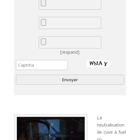
[/expand]
A
l
t
La
e
neutralisation
r
de cuve à fuel
n
ou