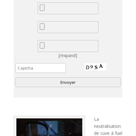
[/expand]
A
l
t
La
e
neutralisation
r
de cuve à fuel
n