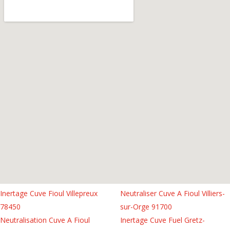
Inertage Cuve Fioul Villepreux
Neutraliser Cuve A Fioul Villiers-
78450
sur-Orge 91700
Neutralisation Cuve A Fioul
Inertage Cuve Fuel Gretz-