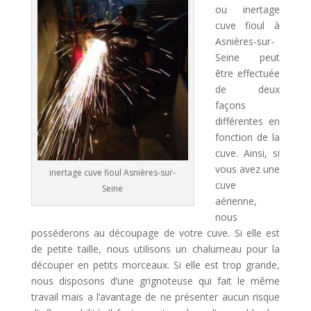
ou inertage
a
cuve fioul à
t
Asnières-sur-
i
Seine peut
v
être effectuée
e
de deux
:
façons
différentes en
fonction de la
cuve. Ainsi, si
vous avez une
inertage cuve fioul Asnières-sur-
cuve
Seine
aérienne,
nous
posséderons au découpage de votre cuve. Si elle est
de petite taille, nous utilisons un chalumeau pour la
découper en petits morceaux. Si elle est trop grande,
nous disposons d’une grignoteuse qui fait le même
travail mais a l’avantage de ne présenter aucun risque