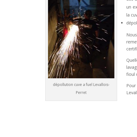
un ex
la cu
dépol
Nous 
remet
certi
Quell
lavag
fioul
dépollution cuve a fuel Levallois-
Pour 
Leval
Perret