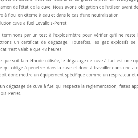
amen de l’état de la cuve. Nous avons obligation de l’utiliser avant d
ve à fioul en citerne à eau et dans le cas d’une neutralisation.
t
i
lution cuve a fuel Levallois-Perret
terminons par un test à l’explosimètre pour vérifier qu’il ne reste
trons un certificat de dégazage. Toutefois, les gaz explosifs se 
:
ficat n’est valable que 48 heures.
e que soit la méthode utilisée, le dégazage de cuve à fuel est un
e qui oblige à pénétrer dans la cuve et donc à travailler dans une a
 doit donc mettre un équipement spécifique comme un respirateur et u
un dégazage de cuve à fuel qui respecte la réglementation, faites appe
lois-Perret.