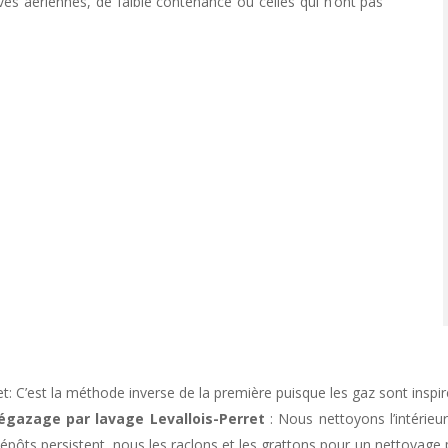
es aériennes, de faible contenance ou celles qui n’ont pas
l
t
t: C’est la méthode inverse de la première puisque les gaz sont inspir
égazage par lavage Levallois-Perret
: Nous nettoyons l’intérieur
r
épôts persistent, nous les raclons et les grattons pour un nettoyage