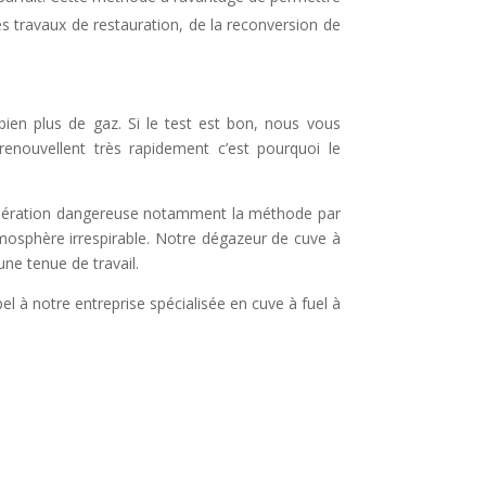
n
es travaux de restauration, de la reconversion de
a
v
 bien plus de gaz. Si le test est bon, nous vous
e
renouvellent très rapidement c’est pourquoi le
e opération dangereuse notamment la méthode par
tmosphère irrespirable. Notre dégazeur de cuve à
ne tenue de travail.
l à notre entreprise spécialisée en cuve à fuel à