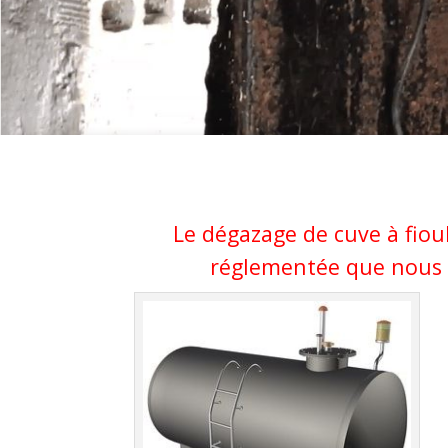
Le dégazage de cuve à fioul
réglementée que nous s