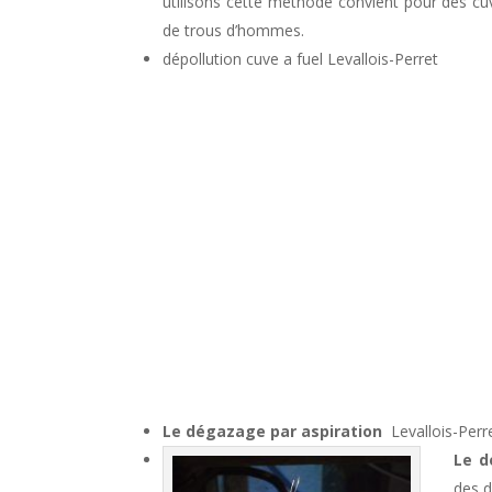
utilisons cette méthode convient pour des cuv
de trous d’hommes.
dépollution cuve a fuel Levallois-Perret
Le dégazage par aspiration
Levallois-Perre
Le d
des d