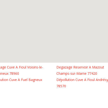
ge Cuve A Fioul Voisins-le-
Degazage Reservoir A Mazout
nneux 78960
Champs-sur-Marne 77420
lution Cuve A Fuel Bagneux
Dépollution Cuve A Fioul Andrés
78570