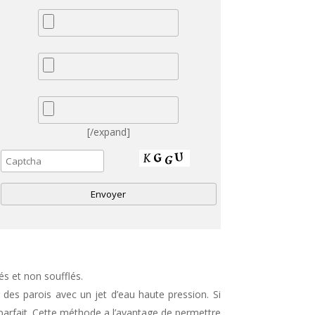
[/expand]
A
és et non soufflés.
e
 des parois avec un jet d’eau haute pression. Si
 parfait. Cette méthode a l’avantage de permettre