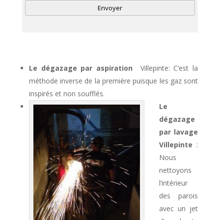
A
l
t
Le dégazage par aspiration
Villepinte: C’est la
e
méthode inverse de la première puisque les gaz sont
r
inspirés et non soufflés.
n
a
Le
t
dégazage
i
par lavage
v
Villepinte
:
e
Nous
:
nettoyons
l’intérieur
des parois
avec un jet