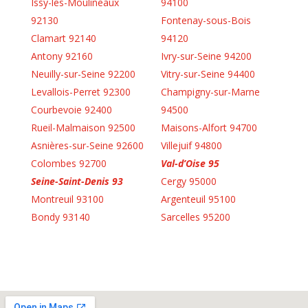
Issy-les-Moulineaux
94100
92130
Fontenay-sous-Bois
Clamart 92140
94120
Antony 92160
Ivry-sur-Seine 94200
Neuilly-sur-Seine 92200
Vitry-sur-Seine 94400
Levallois-Perret 92300
Champigny-sur-Marne
Courbevoie 92400
94500
Rueil-Malmaison 92500
Maisons-Alfort 94700
Asnières-sur-Seine 92600
Villejuif 94800
Colombes 92700
Val-d’Oise 95
Seine-Saint-Denis 93
Cergy 95000
Montreuil 93100
Argenteuil 95100
Bondy 93140
Sarcelles 95200