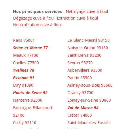
Nos principaux services :
Nettoyage cuve à fioul
Dégazage cuve à fioul
Extraction cuve à fioul
Neutralisation cuve à fioul
Paris 75001
Le Blanc-Mesnil 93150
Seine-et-Marne 77
Noisy-le-Grand 93160
Meaux 77100
Saint-Denis 93200
Chelles 77500
Sevran 93270
Yvelines 78
Aubervilliers 93300
Essonne 91
Pantin 93500
Évry 91090
Aulnay-sous-Bois 93600
Hauts-de-Seine 92
Drancy 93700
Nanterre 92000
Épinay-sur-Seine 93800
Boulogne-Billancourt
Val-de-Marne 94
92100
Créteil 94000
Clichy 92110
Saint-Maur-des-Fossés