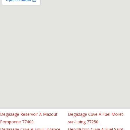
Degazage Reservoir A Mazout
Degazage Cuve A Fuel Moret-
Pomponne 77400
sur-Loing 77250
Degazage Cuve A Fioul Urgence
Dépollution Cuve A Fuel Saint-