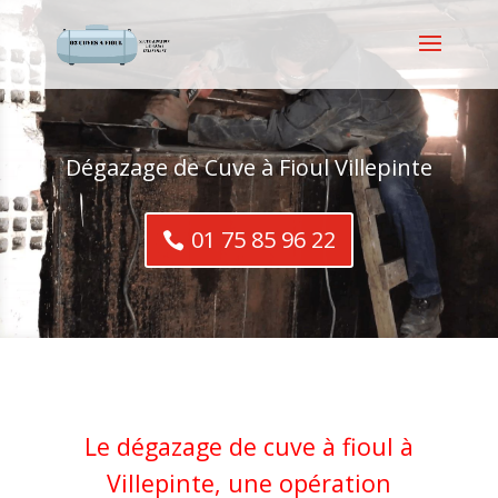
Dégazage de Cuve à Fioul Villepinte
01 75 85 96 22
Le dégazage de cuve à fioul à
Villepinte, une opération